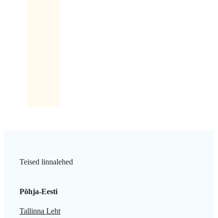
No
kõigepealt
ühe
silmaga
ja
siis
teisega...
Teised linnalehed
Põhja-Eesti
Tallinna Leht