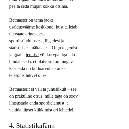
pea ta seda mujalt kokku otsima.
Betmaster on tema jaoks
usaldusväärne keskkond, kust ta leiab
ülevaate erinevatest
spordisündmustest, liigadest ja
statistilistest näitajatest. Olgu tegemist
jalgpalli,
tennise
või korvpalliga – ta
hindab seda, et platvorm on mugav
kasutada nii koduarvutis kui ka
telefonis liikvel olles.
Betmasterit ei vali ta juhuslikult – see
on praktiline otsus, mille taga on soov
lihtsustada enda spordielamust ja
vältida liigset klikkimist eri lehtedel.
4. Statistikafänn –