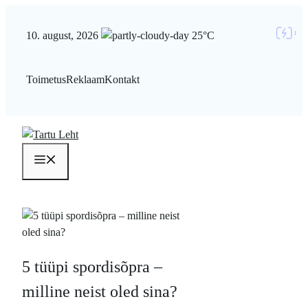
Liigu
sisu
10. august, 2026
25°C
juurde
Toimetus
Reklaam
Kontakt
Menüü
5 tüüpi spordisõpra –
milline neist oled sina?