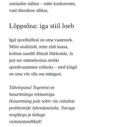
sotsiaalne nähtus – mitte konkurentsi,
vaid ühenduse allikas.
Lõppsõna: iga stiil loeb
Igal spordisõbral on oma vaatenurk.
Mõni analüüsib, teine elab kaasa,
kolmas naudib lihtsalt õhkkonda. Ja
just see mitmekesisus teebki
spordivaatamise eriliseks – meil kõigil
on oma viis olla osa mängust.
Tähelepanu! Tegemist on
hasartmängu reklaamiga.
Hasartmäng pole sobiv viis rahaliste
probleemide lahendamiseks. Tutvuge
reeglitega ja käituge
vastutustundlikult!