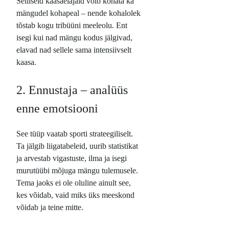
Selliseid kaasaelajaid võib kohata ka
mängudel kohapeal – nende kohalolek
tõstab kogu tribüüni meeleolu. Ent
isegi kui nad mängu kodus jälgivad,
elavad nad sellele sama intensiivselt
kaasa.
2. Ennustaja – analüüs
enne emotsiooni
See tüüp vaatab sporti strateegiliselt.
Ta jälgib liigatabeleid, uurib statistikat
ja arvestab vigastuste, ilma ja isegi
murutüübi mõjuga mängu tulemusele.
Tema jaoks ei ole oluline ainult see,
kes võidab, vaid miks üks meeskond
võidab ja teine mitte.