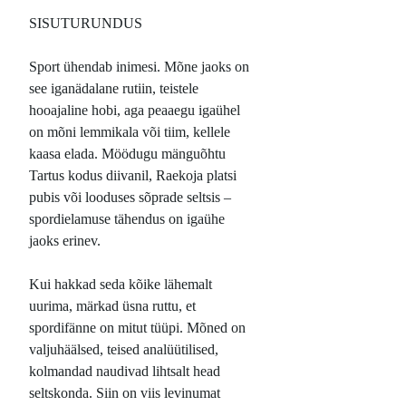
SISUTURUNDUS
Sport ühendab inimesi. Mõne jaoks on
see iganädalane rutiin, teistele
hooajaline hobi, aga peaaegu igaühel
on mõni lemmikala või tiim, kellele
kaasa elada. Möödugu mänguõhtu
Tartus kodus diivanil, Raekoja platsi
pubis või looduses sõprade seltsis –
spordielamuse tähendus on igaühe
jaoks erinev.
Kui hakkad seda kõike lähemalt
uurima, märkad üsna ruttu, et
spordifänne on mitut tüüpi. Mõned on
valjuhäälsed, teised analüütilised,
kolmandad naudivad lihtsalt head
seltskonda. Siin on viis levinumat