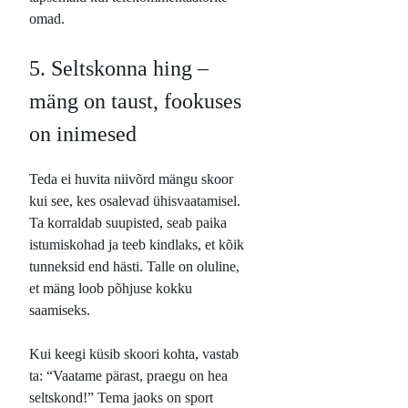
omad.
5. Seltskonna hing –
mäng on taust, fookuses
on inimesed
Teda ei huvita niivõrd mängu skoor
kui see, kes osalevad ühisvaatamisel.
Ta korraldab suupisted, seab paika
istumiskohad ja teeb kindlaks, et kõik
tunneksid end hästi. Talle on oluline,
et mäng loob põhjuse kokku
saamiseks.
Kui keegi küsib skoori kohta, vastab
ta: “Vaatame pärast, praegu on hea
seltskond!” Tema jaoks on sport