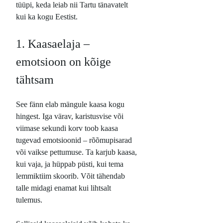
tüüpi, keda leiab nii Tartu tänavatelt
kui ka kogu Eestist.
1. Kaasaelaja –
emotsioon on kõige
tähtsam
See fänn elab mängule kaasa kogu
hingest. Iga värav, karistusvise või
viimase sekundi korv toob kaasa
tugevad emotsioonid – rõõmupisarad
või vaikse pettumuse. Ta karjub kaasa,
kui vaja, ja hüppab püsti, kui tema
lemmiktiim skoorib. Võit tähendab
talle midagi enamat kui lihtsalt
tulemus.