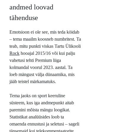
andmed loovad
tähenduse
Emotsioon ei ole see, mis teda köidab
– tema maailm koosneb numbritest. Ta
teab, mitu punkti viskas Tartu Ülikooli
Rock
hooajal 2015/16 või kui palju
vahetusi tehti Premium liiga
kolmandal voorul 2023. aastal. Ta
loeb mängust välja dünaamika, mis
jääb teistel märkamatuks.
Tema jaoks on sport keeruline
süsteem, kus iga andmepunkt aitab
paremini mõista mängu loogikat.
Statistikat analüüsides loob ta
omaenda ennustusi ja seletusi – sageli
täpsemaid kui telekommentaatorite