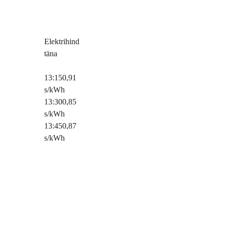
Elektrihind
täna
13:15
0,91
s/kWh
13:30
0,85
s/kWh
13:45
0,87
s/kWh