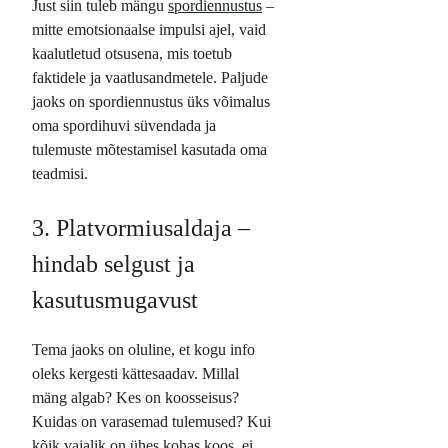
Just siin tuleb mängu
spordiennustus
–
mitte emotsionaalse impulsi ajel, vaid
kaalutletud otsusena, mis toetub
faktidele ja vaatlusandmetele. Paljude
jaoks on spordiennustus üks võimalus
oma spordihuvi süvendada ja
tulemuste mõtestamisel kasutada oma
teadmisi.
3. Platvormiusaldaja –
hindab selgust ja
kasutusmugavust
Tema jaoks on oluline, et kogu info
oleks kergesti kättesaadav. Millal
mäng algab? Kes on koosseisus?
Kuidas on varasemad tulemused? Kui
kõik vajalik on ühes kohas koos, ei