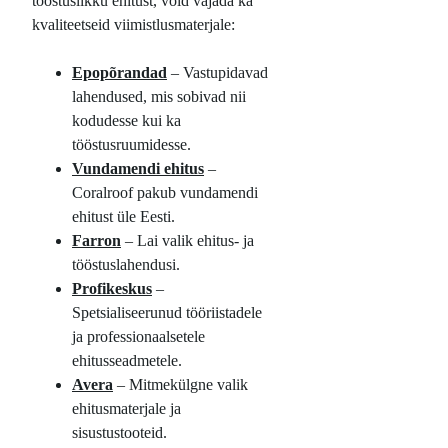
tööstuslikku ehitust, võid vajada ka
kvaliteetseid viimistlusmaterjale:
Epopõrandad
– Vastupidavad
lahendused, mis sobivad nii
kodudesse kui ka
tööstusruumidesse.
Vundamendi ehitus
–
Coralroof pakub vundamendi
ehitust üle Eesti.
Farron
– Lai valik ehitus- ja
tööstuslahendusi.
Profikeskus
–
Spetsialiseerunud tööriistadele
ja professionaalsetele
ehitusseadmetele.
Avera
– Mitmekülgne valik
ehitusmaterjale ja
sisustustooteid.