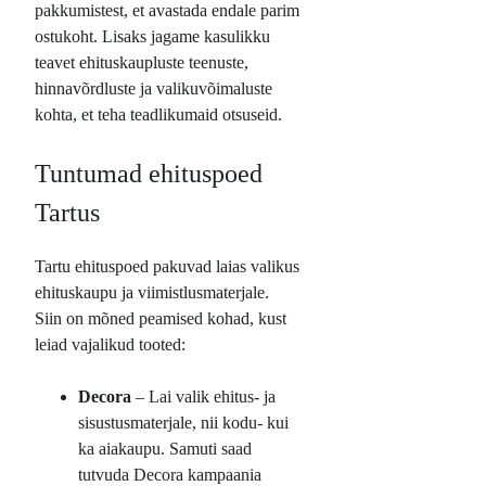
pakkumistest, et avastada endale parim
ostukoht. Lisaks jagame kasulikku
teavet ehituskaupluste teenuste,
hinnavõrdluste ja valikuvõimaluste
kohta, et teha teadlikumaid otsuseid.
Tuntumad ehituspoed
Tartus
Tartu ehituspoed pakuvad laias valikus
ehituskaupu ja viimistlusmaterjale.
Siin on mõned peamised kohad, kust
leiad vajalikud tooted:
Decora
– Lai valik ehitus- ja
sisustusmaterjale, nii kodu- kui
ka aiakaupu. Samuti saad
tutvuda Decora kampaania