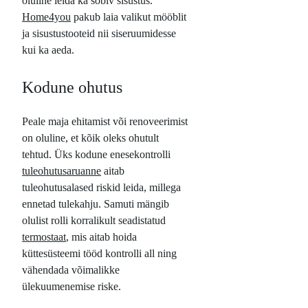
oluline leida ka sobiv sisustus.
Home4you
pakub laia valikut mööblit
ja sisustustooteid nii siseruumidesse
kui ka aeda.
Kodune ohutus
Peale maja ehitamist või renoveerimist
on oluline, et kõik oleks ohutult
tehtud. Üks kodune enesekontrolli
tuleohutusaruanne
aitab
tuleohutusalased riskid leida, millega
ennetad tulekahju. Samuti mängib
olulist rolli korralikult seadistatud
termostaat
, mis aitab hoida
küttesüsteemi tööd kontrolli all ning
vähendada võimalikke
ülekuumenemise riske.