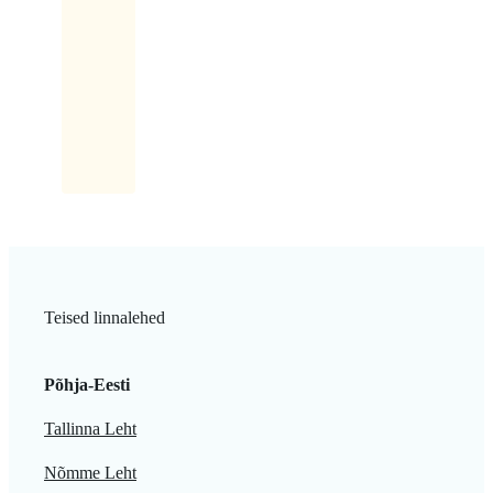
ühe
silmaga
ja
siis
teisega...
Teised linnalehed
Põhja-Eesti
Tallinna Leht
Nõmme Leht