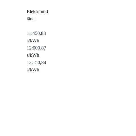
Elektrihind
täna
11:45
0,83
s/kWh
12:00
0,87
s/kWh
12:15
0,84
s/kWh