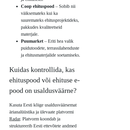
Coop ehituspood
– Sobib nii
väiksemateks kui ka
suuremateks ehitusprojektideks,
pakkudes kvaliteetseid
materjale.
Puumarket
– Eriti hea valik
puidutoodete, terrassilahenduste
ja ehitusmaterjalide soetamiseks.
Kuidas kontrollida, kas
ehituspood või ehituse e-
pood on usaldusväärne?
Kasuta Eesti kõige usaldusväärsemat
ärianalüüstika ja ülevaate platvormi
Radar
. Platvorm koondab ja
struktureerib Eesti ettevõtete andmed