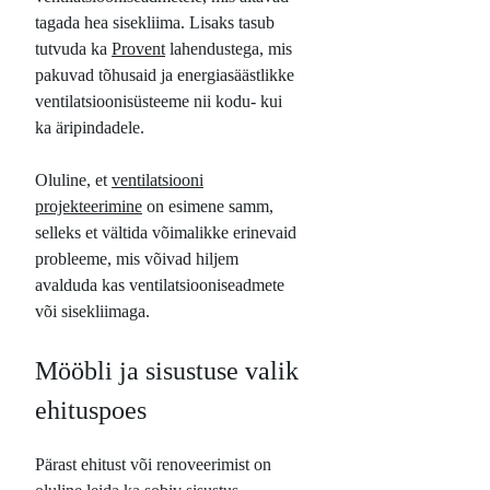
tagada hea sisekliima. Lisaks tasub
tutvuda ka
Provent
lahendustega, mis
pakuvad tõhusaid ja energiasäästlikke
ventilatsioonisüsteeme nii kodu- kui
ka äripindadele.
Oluline, et
ventilatsiooni
projekteerimine
on esimene samm,
selleks et vältida võimalikke erinevaid
probleeme, mis võivad hiljem
avalduda kas ventilatsiooniseadmete
või sisekliimaga.
Mööbli ja sisustuse valik
ehituspoes
Pärast ehitust või renoveerimist on