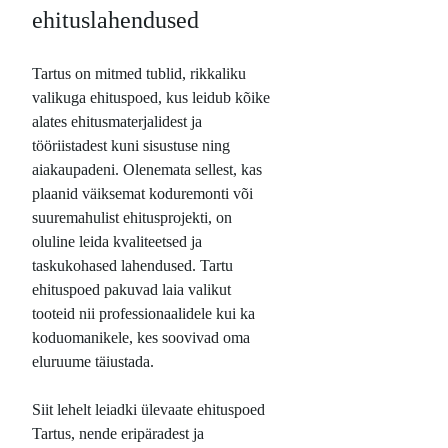
ehituslahendused
Tartus on mitmed tublid, rikkaliku
valikuga ehituspoed, kus leidub kõike
alates ehitusmaterjalidest ja
tööriistadest kuni sisustuse ning
aiakaupadeni. Olenemata sellest, kas
plaanid väiksemat koduremonti või
suuremahulist ehitusprojekti, on
oluline leida kvaliteetsed ja
taskukohased lahendused. Tartu
ehituspoed pakuvad laia valikut
tooteid nii professionaalidele kui ka
koduomanikele, kes soovivad oma
eluruume täiustada.
Siit lehelt leiadki ülevaate ehituspoed
Tartus, nende eripäradest ja