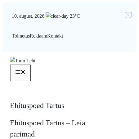
Liigu
sisu
10. august, 2026
23°C
juurde
Toimetus
Reklaam
Kontakt
Menüü
Ehituspoed Tartus
Ehituspoed Tartus – Leia
parimad