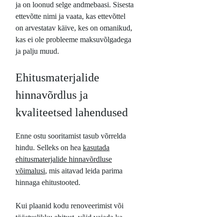
ja on loonud selge andmebaasi. Sisesta
ettevõtte nimi ja vaata, kas ettevõttel
on arvestatav käive, kes on omanikud,
kas ei ole probleeme maksuvõlgadega
ja palju muud.
Ehitusmaterjalide
hinnavõrdlus ja
kvaliteetsed lahendused
Enne ostu sooritamist tasub võrrelda
hindu. Selleks on hea
kasutada
ehitusmaterjalide hinnavõrdluse
võimalusi
, mis aitavad leida parima
hinnaga ehitustooted.
Kui plaanid kodu renoveerimist või