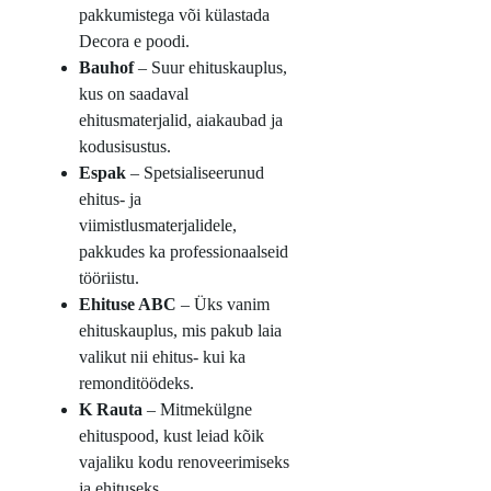
pakkumistega või külastada
Decora e poodi.
Bauhof
– Suur ehituskauplus,
kus on saadaval
ehitusmaterjalid, aiakaubad ja
kodusisustus.
Espak
– Spetsialiseerunud
ehitus- ja
viimistlusmaterjalidele,
pakkudes ka professionaalseid
tööriistu.
Ehituse ABC
– Üks vanim
ehituskauplus, mis pakub laia
valikut nii ehitus- kui ka
remonditöödeks.
K Rauta
– Mitmekülgne
ehituspood, kust leiad kõik
vajaliku kodu renoveerimiseks
ja ehituseks.