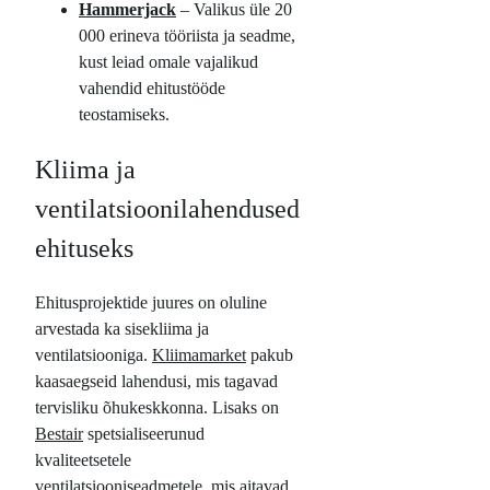
Hammerjack
– Valikus üle 20
000 erineva tööriista ja seadme,
kust leiad omale vajalikud
vahendid ehitustööde
teostamiseks.
Kliima ja
ventilatsioonilahendused
ehituseks
Ehitusprojektide juures on oluline
arvestada ka sisekliima ja
ventilatsiooniga.
Kliimamarket
pakub
kaasaegseid lahendusi, mis tagavad
tervisliku õhukeskkonna. Lisaks on
Bestair
spetsialiseerunud
kvaliteetsetele
ventilatsiooniseadmetele, mis aitavad