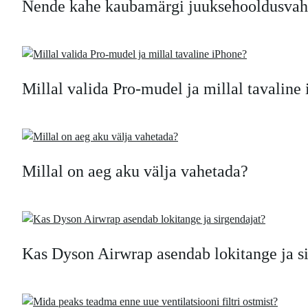
Nende kahe kaubamärgi juuksehooldusvahen
Millal valida Pro-mudel ja millal tavaline
Millal on aeg aku välja vahetada?
Kas Dyson Airwrap asendab lokitange ja s