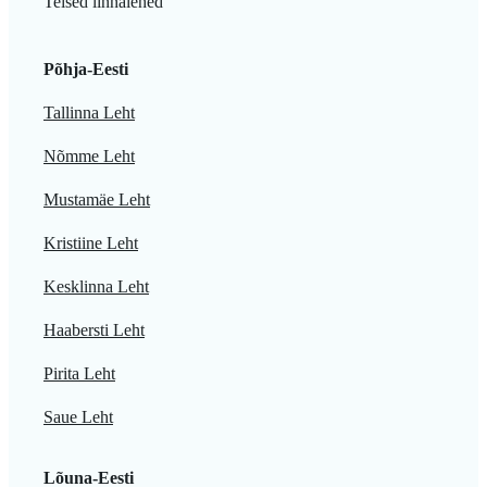
Teised linnalehed
Põhja-Eesti
Tallinna Leht
Nõmme Leht
Mustamäe Leht
Kristiine Leht
Kesklinna Leht
Haabersti Leht
Pirita Leht
Saue Leht
Lõuna-Eesti