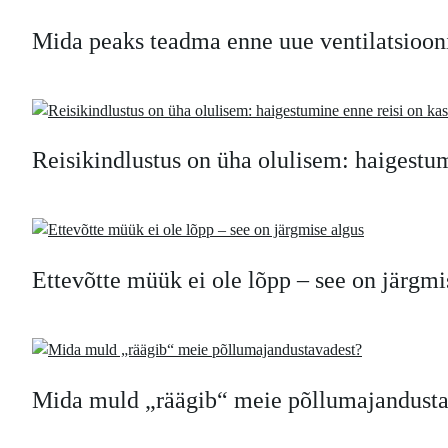
Mida peaks teadma enne uue ventilatsiooni 
Reisikindlustus on üha olulisem: haigestu
Ettevõtte müük ei ole lõpp – see on järgmi
Mida muld „räägib“ meie põllumajandusta