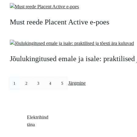
Must reede Placent Active e-poes
Jõulukingitused emale ja isale: praktilised 
Järgmine
1
2
3
4
5
Elektrihind
täna