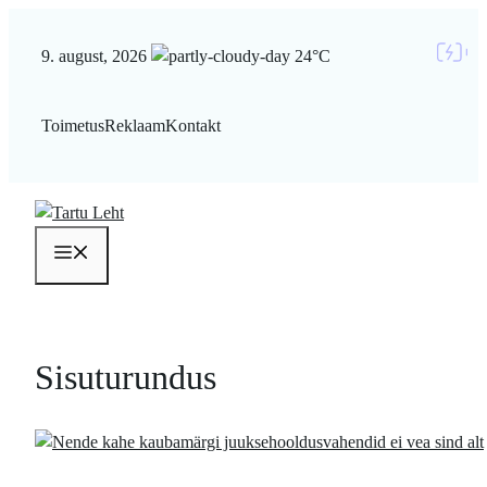
Liigu
sisu
9. august, 2026
24°C
juurde
Toimetus
Reklaam
Kontakt
Menüü
Sisuturundus