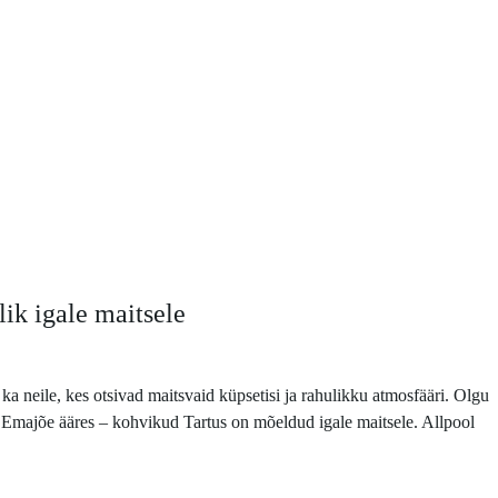
ik igale maitsele
a neile, kes otsivad maitsvaid küpsetisi ja rahulikku atmosfääri. Olgu
 Emajõe ääres – kohvikud Tartus on mõeldud igale maitsele. Allpool