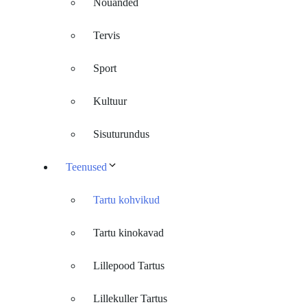
Nõuanded
Tervis
Sport
Kultuur
Sisuturundus
Teenused
Tartu kohvikud
Tartu kinokavad
Lillepood Tartus
Lillekuller Tartus