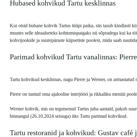
Hubased kohvikud Tartu kesklinnas
Kui otsid hubane kohvik Tartus tüüpi paika, siis tasub kindlasti k
muutes selle ideaalseteks kohtumispaigaks nii sõpradega kui ka tö
kohvijookide ja suurepäraste küpsetiste poolest, mida saab nautida
Parimad kohvikud Tartu vanalinnas: Pierre
Tartu kohvikud kesklinnas, nagu Pierre ja Werner, on armastatud ni
Pierre on tuntud oma ajaloolise interjööri ja rikkaliku menüü poole
Werner kohvik, mis on tegutsenud Tartus juba aastaid, pakub suure
hinnangul (26.10.2024 seisuga) üks Tartu parimad kohvikud.
Tartu restoranid ja kohvikud: Gustav café 