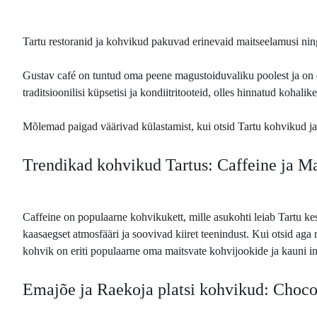
Tartu restoranid ja kohvikud pakuvad erinevaid maitseelamusi ning
Gustav café on tuntud oma peene magustoiduvaliku poolest ja on 
traditsioonilisi küpsetisi ja kondiitritooteid, olles hinnatud kohalik
Mõlemad paigad väärivad külastamist, kui otsid Tartu kohvikud ja 
Trendikad kohvikud Tartus: Caffeine ja M
Caffeine on populaarne kohvikukett, mille asukohti leiab Tartu ke
kaasaegset atmosfääri ja soovivad kiiret teenindust. Kui otsid ag
kohvik on eriti populaarne oma maitsvate kohvijookide ja kauni in
Emajõe ja Raekoja platsi kohvikud: Chocol