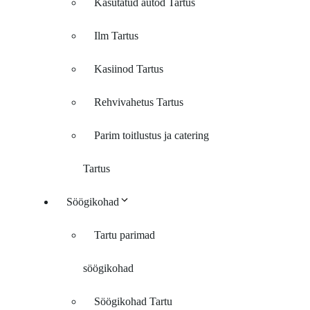
Kasutatud autod Tartus
Ilm Tartus
Kasiinod Tartus
Rehvivahetus Tartus
Parim toitlustus ja catering
Tartus
Söögikohad
Tartu parimad
söögikohad
Söögikohad Tartu