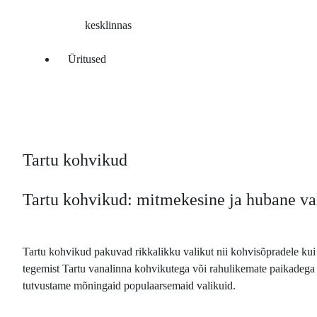
kesklinnas
Üritused
Tartu kohvikud
Tartu kohvikud: mitmekesine ja hubane val
Tartu kohvikud pakuvad rikkalikku valikut nii kohvisõpradele kui k
tegemist Tartu vanalinna kohvikutega või rahulikemate paikadega
tutvustame mõningaid populaarsemaid valikuid.