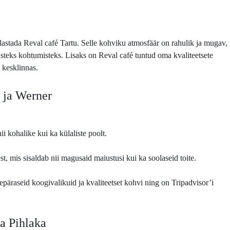
ülastada Reval café Tartu. Selle kohviku atmosfäär on rahulik ja mugav,
isteks kohtumisteks. Lisaks on Reval café tuntud oma kvaliteetsete
 kesklinnas.
 ja Werner
i kohalike kui ka külaliste poolt.
st, mis sisaldab nii magusaid maiustusi kui ka soolaseid toite.
päraseid koogivalikuid ja kvaliteetset kohvi ning on Tripadvisor’i
ja Pihlaka