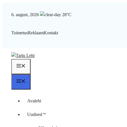
Liigu
sisu
6. august, 2026
28°C
juurde
Toimetus
Reklaam
Kontakt
Menüü
Menüü
Avaleht
Uudised