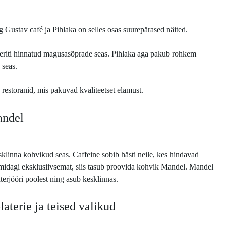
 Gustav café ja Pihlaka on selles osas suurepärased näited.
eriti hinnatud magusasõprade seas. Pihlaka aga pakub rohkem
e seas.
restoranid, mis pakuvad kvaliteetset elamust.
andel
sklinna kohvikud seas. Caffeine sobib hästi neile, kes hindavad
a midagi eksklusiivsemat, siis tasub proovida kohvik Mandel. Mandel
terjööri poolest ning asub kesklinnas.
aterie ja teised valikud