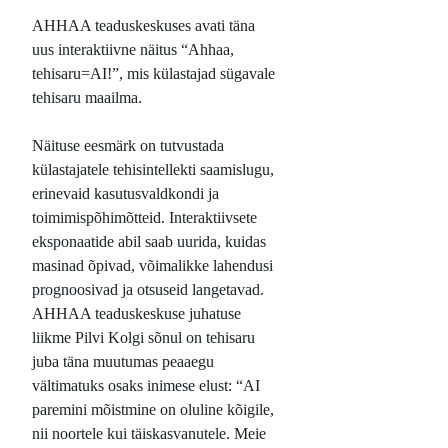
AHHAA teaduskeskuses avati täna
uus interaktiivne näitus “Ahhaa,
tehisaru=AI!”, mis külastajad sügavale
tehisaru maailma.
Näituse eesmärk on tutvustada
külastajatele tehisintellekti saamislugu,
erinevaid kasutusvaldkondi ja
toimimispõhimõtteid. Interaktiivsete
eksponaatide abil saab uurida, kuidas
masinad õpivad, võimalikke lahendusi
prognoosivad ja otsuseid langetavad.
AHHAA teaduskeskuse juhatuse
liikme Pilvi Kolgi sõnul on tehisaru
juba täna muutumas peaaegu
vältimatuks osaks inimese elust: “AI
paremini mõistmine on oluline kõigile,
nii noortele kui täiskasvanutele. Meie