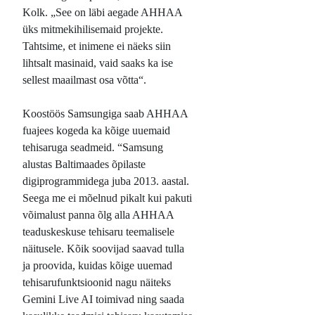
Kolk. „See on läbi aegade AHHAA
üks mitmekihilisemaid projekte.
Tahtsime, et inimene ei näeks siin
lihtsalt masinaid, vaid saaks ka ise
sellest maailmast osa võtta“.
Koostöös Samsungiga saab AHHAA
fuajees kogeda ka kõige uuemaid
tehisaruga seadmeid. “Samsung
alustas Baltimaades õpilaste
digiprogrammidega juba 2013. aastal.
Seega me ei mõelnud pikalt kui pakuti
võimalust panna õlg alla AHHAA
teaduskeskuse tehisaru teemalisele
näitusele. Kõik soovijad saavad tulla
ja proovida, kuidas kõige uuemad
tehisarufunktsioonid nagu näiteks
Gemini Live AI toimivad ning saada