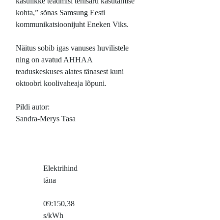
kasulikke teadmisi tehisaru kasutamise
kohta,” sõnas Samsung Eesti
kommunikatsioonijuht Eneken Viks.
Näitus sobib igas vanuses huvilistele
ning on avatud AHHAA
teaduskeskuses alates tänasest kuni
oktoobri koolivaheaja lõpuni.
Pildi autor:
Sandra-Merys Tasa
Elektrihind
täna
09:15
0,38
s/kWh