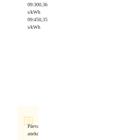
09:30
0,36
s/kWh
09:45
0,35
s/kWh
Päeva
anekdoot