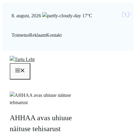
Liigu
sisu
8. august, 2026
17°C
juurde
Toimetus
Reklaam
Kontakt
Menüü
AHHAA avas uhiuue
näituse tehisarust