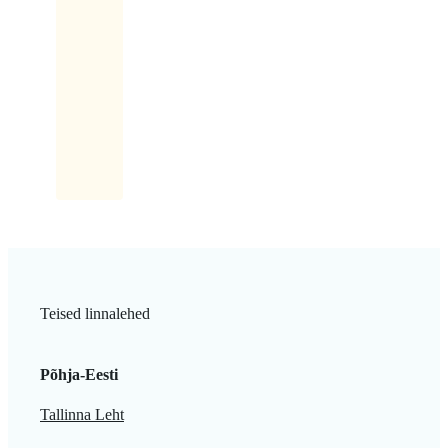
kinnitab
ülekeeva
rõõmuga:
Saab
küll,
saab!
Teised linnalehed
Põhja-Eesti
Tallinna Leht