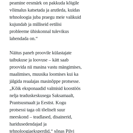
peamine eesmärk on pakkuda kõigile
võimalus katsetada ja arutleda, kuidas
tehnoloogia juba praegu meie valikuid
kujundab ja milliseid eetilisi
probleeme ühiskonnal tulevikus
lahendada on.“
Näitus paneb proovile külastajate
taibukuse ja loovuse – kätt saab
proovida nii masina vastu mängimises,
maalimises, muusika loomises kui ka
jälgida reaalajas masinõppe protsesse.
„Kõik eksponaadid valmisid koostöös
nelja teaduskeskusega Saksamaalt,
Prantsusmaalt ja Eestist. Kogu
protsessi taga oli tõeliselt suur
meeskond – teadlased, disainerid,
haridusedendajad ja
tehnoloogiaeksperdid,“ sõnas Pilvi