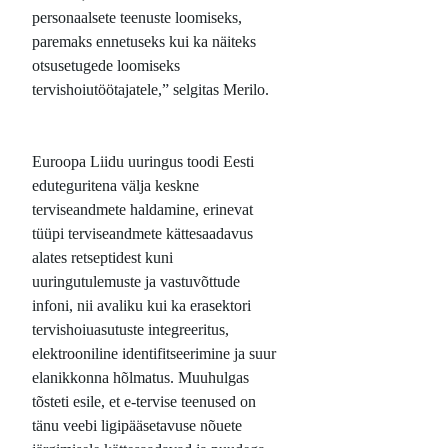
personaalsete teenuste loomiseks,
paremaks ennetuseks kui ka näiteks
otsusetugede loomiseks
tervishoiutöötajatele,” selgitas Merilo.
Euroopa Liidu uuringus toodi Eesti
eduteguritena välja keskne
terviseandmete haldamine, erinevat
tüüpi terviseandmete kättesaadavus
alates retseptidest kuni
uuringutulemuste ja vastuvõttude
infoni, nii avaliku kui ka erasektori
tervishoiuasutuste integreeritus,
elektrooniline identifitseerimine ja suur
elanikkonna hõlmatus. Muuhulgas
tõsteti esile, et e-tervise teenused on
tänu veebi ligipääsetavuse nõuete