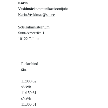
Karin
Veskimäe
kommunikatsioonijuht
Karin.Veskimae@sm.ee
Sotsiaalministeerium
Suur-Ameerika 1
10122 Tallinn
Elektrihind
täna
11:00
0,62
s/kWh
11:15
0,61
s/kWh
11:30
0,51