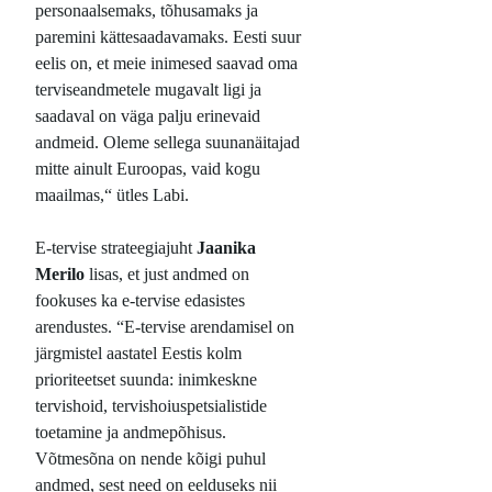
personaalsemaks, tõhusamaks ja
paremini kättesaadavamaks. Eesti suur
eelis on, et meie inimesed saavad oma
terviseandmetele mugavalt ligi ja
saadaval on väga palju erinevaid
andmeid. Oleme sellega suunanäitajad
mitte ainult Euroopas, vaid kogu
maailmas,“ ütles Labi.
E-tervise strateegiajuht
Jaanika
Merilo
lisas, et just andmed on
fookuses ka e-tervise edasistes
arendustes. “E-tervise arendamisel on
järgmistel aastatel Eestis kolm
prioriteetset suunda: inimkeskne
tervishoid, tervishoiuspetsialistide
toetamine ja andmepõhisus.
Võtmesõna on nende kõigi puhul
andmed, sest need on eelduseks nii