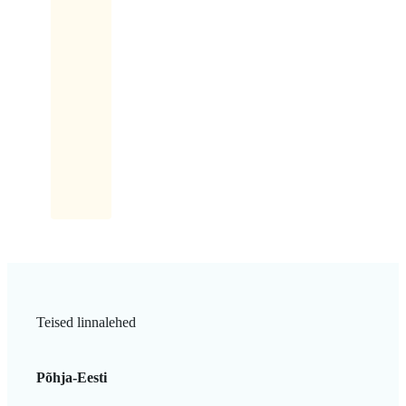
konksu
otsas
on
lauatükk
ja
sellel
kiri:
Latikas.
Teised linnalehed
Põhja-Eesti