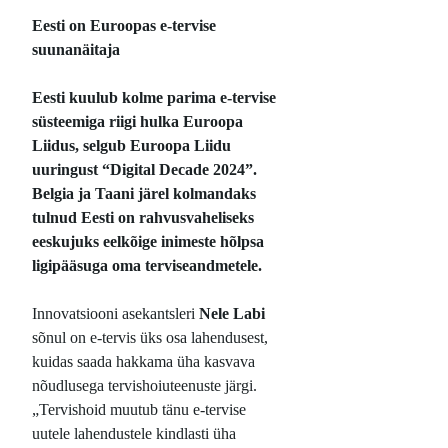
Eesti on Euroopas e-tervise
suunanäitaja
Eesti kuulub kolme parima e-tervise
süsteemiga riigi hulka Euroopa
Liidus, selgub Euroopa Liidu
uuringust “Digital Decade 2024”.
Belgia ja Taani järel kolmandaks
tulnud Eesti on rahvusvaheliseks
eeskujuks eelkõige inimeste hõlpsa
ligipääsuga oma terviseandmetele.
Innovatsiooni asekantsleri
Nele Labi
sõnul on e-tervis üks osa lahendusest,
kuidas saada hakkama üha kasvava
nõudlusega tervishoiuteenuste järgi.
„Tervishoid muutub tänu e-tervise
uutele lahendustele kindlasti üha