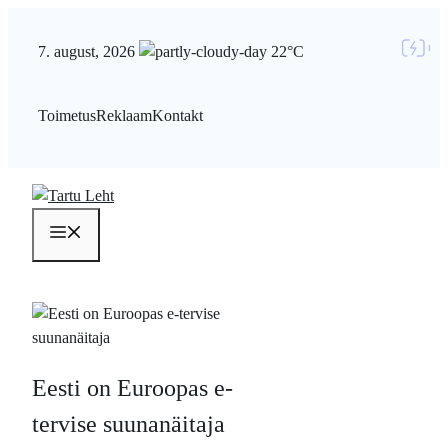
Liigu
sisu
7. august, 2026
22°C
juurde
Toimetus
Reklaam
Kontakt
Menüü
Eesti on Euroopas e-
tervise suunanäitaja