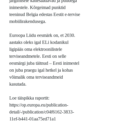
järgimisele kättesaadavad ja puudega
inimestele. Kõrgeimad punktid
teeninud Belgia edestas Eestit e-tervise
mobiilirakendusega.
Euroopa Liidu eesmärk on, et 2030.
aastaks oleks igal ELi kodanikul
ligipääs oma elektroonilistele
terviseandmetele. Eesti on selle
eesmärgi juba täitnud – Eesti inimestel
on juba praegu igal hetkel ja kohas
võimalik oma terviseandmeid
kasutada.
Loe täispikka raportit:
https://op.europa.eu/publication-
detail/-/publication/c04f6162-3833-
11ef-b441-01aa75ed71a1