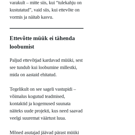
varakult – mitte siis, kui “tulekahju on
kustutatud”, vaid siis, kui ettevõte on
vormis ja näitab kasvu.
Ettevõtte müük ei tähenda
loobumist
Paljud ettevõtjad kardavad müüki, sest
see tundub kui loobumine millestki,
mida on aastaid ehitatud.
Tegelikult on see sageli vastupidi –
võimalus kogutud teadmised,
kontaktid ja kogemused suunata
näiteks uude projekti, kus need saavad
veelgi suuremat väärtust luua.
Mõned asutajad jäävad pärast müüki