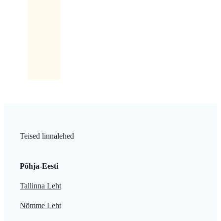
rõõmuga:
Saab
küll,
saab!
Teised linnalehed
Põhja-Eesti
Tallinna Leht
Nõmme Leht