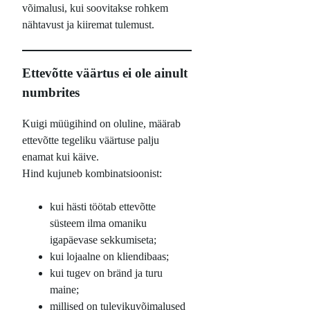
võimalusi, kui soovitakse rohkem
nähtavust ja kiiremat tulemust.
Ettevõtte väärtus ei ole ainult
numbrites
Kuigi müügihind on oluline, määrab
ettevõtte tegeliku väärtuse palju
enamat kui käive.
Hind kujuneb kombinatsioonist:
kui hästi töötab ettevõtte
süsteem ilma omaniku
igapäevase sekkumiseta;
kui lojaalne on kliendibaas;
kui tugev on bränd ja turu
maine;
millised on tulevikuvõimalused