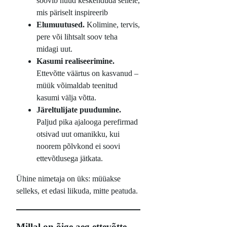
soovib nüüd keskenduda sellele,
mis päriselt inspireerib
Elumuutused.
Kolimine, tervis,
pere või lihtsalt soov teha
midagi uut.
Kasumi realiseerimine.
Ettevõtte väärtus on kasvanud –
müük võimaldab teenitud
kasumi välja võtta.
Järeltulijate puudumine.
Paljud pika ajalooga perefirmad
otsivad uut omanikku, kui
noorem põlvkond ei soovi
ettevõtlusega jätkata.
Ühine nimetaja on üks: müüakse
selleks, et edasi liikuda, mitte peatuda.
Millal on õige aeg ettevõtte