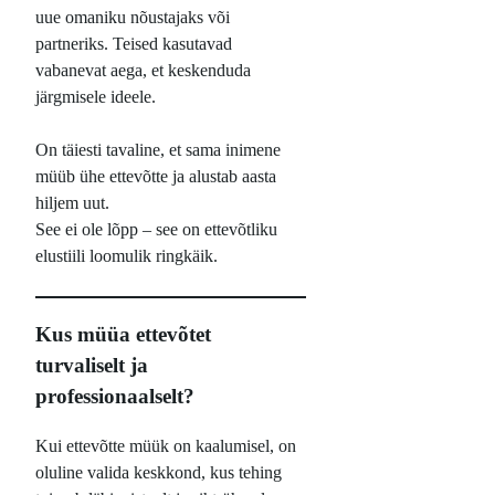
uue omaniku nõustajaks või
partneriks. Teised kasutavad
vabanevat aega, et keskenduda
järgmisele ideele.
On täiesti tavaline, et sama inimene
müüb ühe ettevõtte ja alustab aasta
hiljem uut.
See ei ole lõpp – see on ettevõtliku
elustiili loomulik ringkäik.
Kus müüa ettevõtet
turvaliselt ja
professionaalselt?
Kui ettevõtte müük on kaalumisel, on
oluline valida keskkond, kus tehing