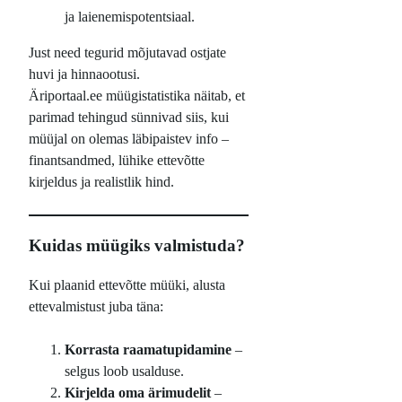
ja laienemispotentsiaal.
Just need tegurid mõjutavad ostjate
huvi ja hinnaootusi.
Äriportaal.ee müügistatistika näitab, et
parimad tehingud sünnivad siis, kui
müüjal on olemas läbipaistev info –
finantsandmed, lühike ettevõtte
kirjeldus ja realistlik hind.
Kuidas müügiks valmistuda?
Kui plaanid ettevõtte müüki, alusta
ettevalmistust juba täna:
Korrasta raamatupidamine
–
selgus loob usalduse.
Kirjelda oma ärimudelit
–