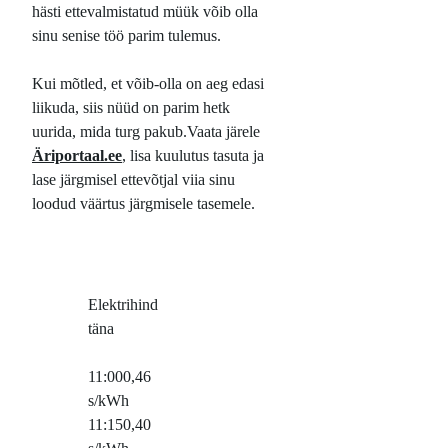
hästi ettevalmistatud müük võib olla
sinu senise töö parim tulemus.
Kui mõtled, et võib-olla on aeg edasi
liikuda, siis nüüd on parim hetk
uurida, mida turg pakub.Vaata järele
Äriportaal.ee
, lisa kuulutus tasuta ja
lase järgmisel ettevõtjal viia sinu
loodud väärtus järgmisele tasemele.
Elektrihind
täna
11:00
0,46
s/kWh
11:15
0,40