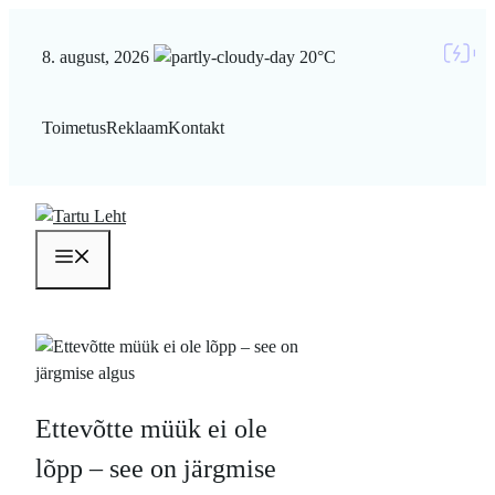
Liigu
sisu
8. august, 2026
20°C
juurde
Toimetus
Reklaam
Kontakt
Menüü
Ettevõtte müük ei ole
lõpp – see on järgmise