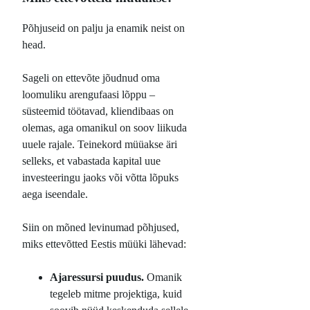
Põhjuseid on palju ja enamik neist on
head.
Sageli on ettevõte jõudnud oma
loomuliku arengufaasi lõppu –
süsteemid töötavad, kliendibaas on
olemas, aga omanikul on soov liikuda
uuele rajale. Teinekord müüakse äri
selleks, et vabastada kapital uue
investeeringu jaoks või võtta lõpuks
aega iseendale.
Siin on mõned levinumad põhjused,
miks ettevõtted Eestis müüki lähevad:
Ajaressursi puudus.
Omanik
tegeleb mitme projektiga, kuid