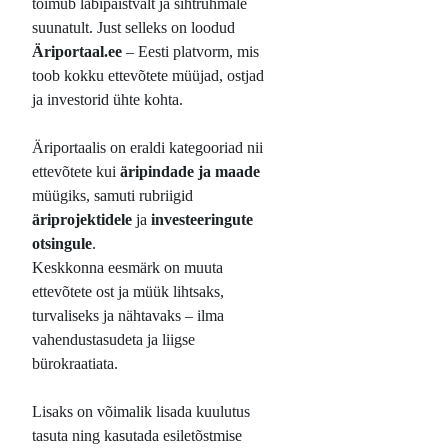
toimub läbipaistvalt ja sihtrühmale
suunatult. Just selleks on loodud
Äriportaal.ee
– Eesti platvorm, mis
toob kokku ettevõtete müüjad, ostjad
ja investorid ühte kohta.
Äriportaalis on eraldi kategooriad nii
ettevõtete kui
äripindade ja maade
müügiks, samuti rubriigid
äriprojektidele
ja
investeeringute
otsingule
.
Keskkonna eesmärk on muuta
ettevõtete ost ja müük lihtsaks,
turvaliseks ja nähtavaks – ilma
vahendustasudeta ja liigse
bürokraatiata.
Lisaks on võimalik lisada kuulutus
tasuta ning kasutada esiletõstmise