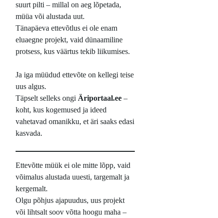
suurt pilti – millal on aeg lõpetada,
müüa või alustada uut.
Tänapäeva ettevõtlus ei ole enam
eluaegne projekt, vaid dünaamiline
protsess, kus väärtus tekib liikumises.
Ja iga müüdud ettevõte on kellegi teise
uus algus.
Täpselt selleks ongi
Äriportaal.ee
–
koht, kus kogemused ja ideed
vahetavad omanikku, et äri saaks edasi
kasvada.
Ettevõtte müük ei ole mitte lõpp, vaid
võimalus alustada uuesti, targemalt ja
kergemalt.
Olgu põhjus ajapuudus, uus projekt
või lihtsalt soov võtta hoogu maha –