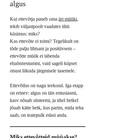
algus
Kui ettevõtja paneb oma
äri müüki
,
tekib väljastpoolt vaadates tihti
küsimus: miks?
Kas ettevõte ei toimi? Tegelikult on
tõde palju lihtsam ja positiivsem –
ettevõtte müük ei tähenda
ebaõnnestumist, vaid sageli küpset
otsust liikuda järgmisele tasemele.
Ettevõtlus on nagu teekond. Iga etapp
on erinev: algus on täis entusiasmi,
kasv nõuab süsteemi, ja ühel hetkel
jõuab kätte hetk, kus parim, mida teha
saab, on teatepulk edasi anda.
Miks ettevõtteid müüakse?