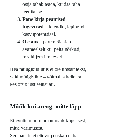
ostja tahab teada, kuidas raha
teenitakse.
Pane kirja peamised
tugevused
– kliendid, lepingud,
kasvupotentsiaal.
Ole aus
– parem rääkida
avameelselt kui peita nõrkusi,
mis hiljem ilmnevad.
Hea müügikuulutus ei ole lihtsalt tekst,
vaid müügivihje – võimalus kellelegi,
kes otsib just sellist äri.
Müük kui areng, mitte lõpp
Ettevõtte müümine on märk küpsusest,
mitte väsimusest.
See näitab, et ettevõtja oskab näha