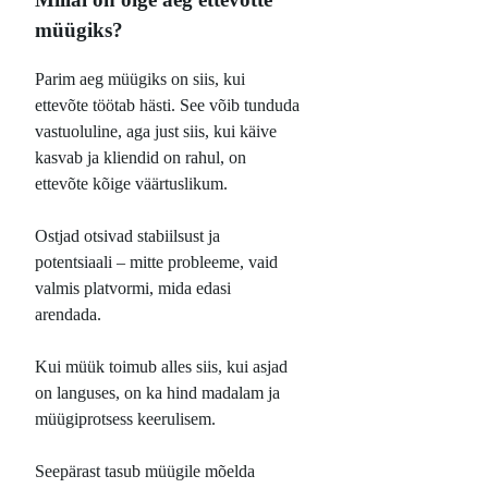
müügiks?
Parim aeg müügiks on siis, kui
ettevõte töötab hästi. See võib tunduda
vastuoluline, aga just siis, kui käive
kasvab ja kliendid on rahul, on
ettevõte kõige väärtuslikum.
Ostjad otsivad stabiilsust ja
potentsiaali – mitte probleeme, vaid
valmis platvormi, mida edasi
arendada.
Kui müük toimub alles siis, kui asjad
on languses, on ka hind madalam ja
müügiprotsess keerulisem.
Seepärast tasub müügile mõelda