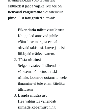
Maanteesõidul võib tavalistest
esituledest jääda vajaka, kui tee on
kehvasti valgustatud
või täielikult
pime
. Just
kaugtuled
aitavad:
Pikendada nähtavusulatust
Kaugtuled annavad juhile
võimaluse märgata eemal
olevaid takistusi, kurve ja teisi
liiklejaid märksa varem.
Tõsta ohutust
Selgem vaateväli tähendab
väiksemat õnnetuste riski –
näiteks loomade ootamatu teele
ilmumine ei tule enam täieliku
üllatusena.
Lisada mugavust
Hea valgustus vähendab
silmade koormust
ning