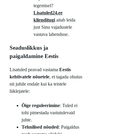
tegemisel?
Lisatuled24.ee
klienditugi
aitab leida
just Sinu vajadustele
vastava lahenduse.
Seaduslikkus ja
paigaldamine Eestis
Lisatuled peavad vastama
Eestis
kehtivatele nõuetele
, et tagada ohutus
nii juhile endale kui ka teistele
liiklejatele:
Õige reguleerimine
: Tuled ei
tohi pimestada vastutulevaid
juhte.
Tehnilised nõuded
: Paigaldus