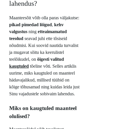
lahendus?
Maanteesõit võib olla paras väljakutse:
pikad pimedad lõigud
,
kehv
valgustus
ning
etteaimamatud
teeolud
seavad juhi ette tõsiseid
nõudmisi. Kui soovid nautida turvalist
ja mugavat sõitu ka keerulistel
teelõikudel, on
õigesti valitud
kaugtuled
tõeline võti. Selles artiklis
uurime, miks kaugtuled on maanteel
hädavajalikud, millised tüübid on
kõige tõhusamad ning kuidas leida just
Sinu vajadustele sobivaim lahendus.
Miks on kaugtuled maanteel
olulised?