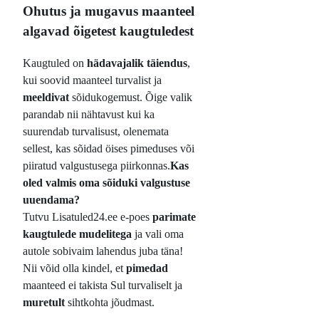
Ohutus ja mugavus maanteel
algavad õigetest kaugtuledest
Kaugtuled on
hädavajalik täiendus
,
kui soovid maanteel turvalist ja
meeldivat
sõidukogemust. Õige valik
parandab nii nähtavust kui ka
suurendab turvalisust, olenemata
sellest, kas sõidad öises pimeduses või
piiratud valgustusega piirkonnas.
Kas
oled valmis oma sõiduki valgustuse
uuendama?
Tutvu Lisatuled24.ee e-poes
parimate
kaugtulede mudelitega
ja vali oma
autole sobivaim lahendus juba täna!
Nii võid olla kindel, et
pimedad
maanteed ei takista Sul turvaliselt ja
muretult
sihtkohta jõudmast.