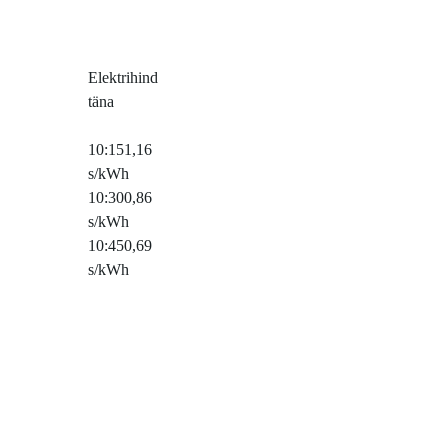
Elektrihind
täna
10:15
1,16
s/kWh
10:30
0,86
s/kWh
10:45
0,69
s/kWh