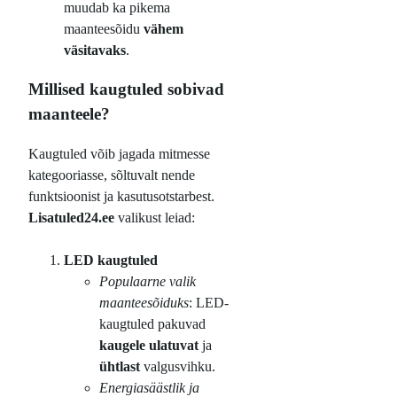
muudab ka pikema
maanteesõidu
vähem
väsitavaks
.
Millised kaugtuled sobivad
maanteele?
Kaugtuled võib jagada mitmesse
kategooriasse, sõltuvalt nende
funktsioonist ja kasutusotstarbest.
Lisatuled24.ee
valikust leiad:
LED kaugtuled
Populaarne valik
maanteesõiduks
: LED-
kaugtuled pakuvad
kaugele ulatuvat
ja
ühtlast
valgusvihku.
Energiasäästlik ja