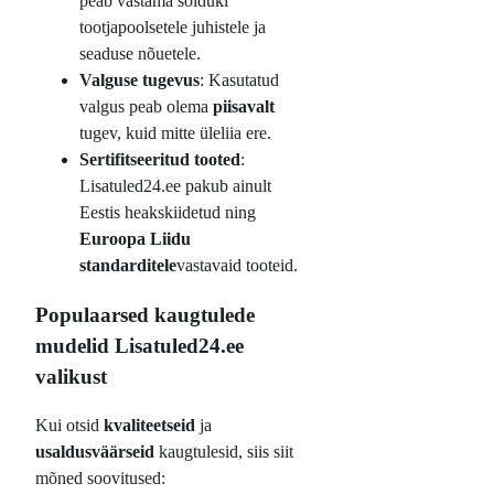
peab vastama sõiduki
tootjapoolsetele juhistele ja
seaduse nõuetele.
Valguse tugevus
: Kasutatud
valgus peab olema
piisavalt
tugev, kuid mitte üleliia ere.
Sertifitseeritud tooted
:
Lisatuled24.ee pakub ainult
Eestis heakskiidetud ning
Euroopa Liidu
standarditele
vastavaid tooteid.
Populaarsed kaugtulede
mudelid Lisatuled24.ee
valikust
Kui otsid
kvaliteetseid
ja
usaldusväärseid
kaugtulesid, siis siit
mõned soovitused: