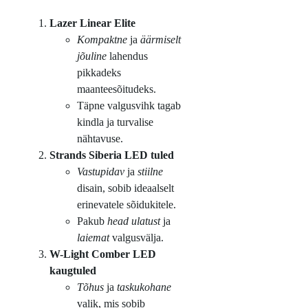
Lazer Linear Elite
Kompaktne
ja
äärmiselt
jõuline
lahendus
pikkadeks
maanteesõitudeks.
Täpne valgusvihk tagab
kindla ja turvalise
nähtavuse.
Strands Siberia LED tuled
Vastupidav
ja
stiilne
disain, sobib ideaalselt
erinevatele sõidukitele.
Pakub
head ulatust
ja
laiemat
valgusvälja.
W-Light Comber LED
kaugtuled
Tõhus
ja
taskukohane
valik, mis sobib