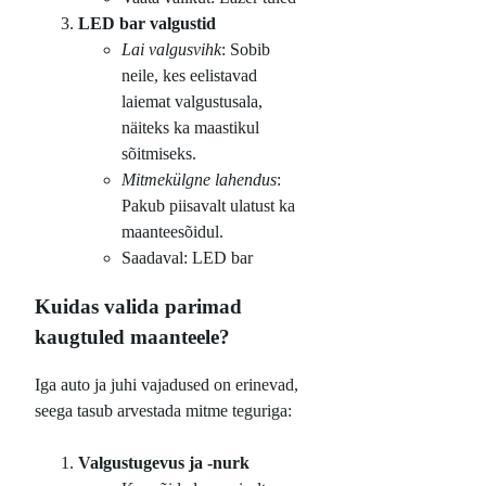
LED bar valgustid
Lai valgusvihk
: Sobib
neile, kes eelistavad
laiemat valgustusala,
näiteks ka maastikul
sõitmiseks.
Mitmekülgne lahendus
:
Pakub piisavalt ulatust ka
maanteesõidul.
Saadaval: LED bar
Kuidas valida parimad
kaugtuled maanteele?
Iga auto ja juhi vajadused on erinevad,
seega tasub arvestada mitme teguriga:
Valgustugevus ja -nurk