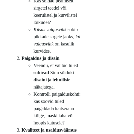
Kas sõidad peamiselt
sirgetel teedel või
keerulistel ja kurvilistel
lõikudel?
Kitsas valgusvihk
sobib
pikkade sirgete jaoks,
lai
valgusvihk
on kasulik
kurvides.
Paigaldus ja disain
Veendu, et valitud tuled
sobivad
Sinu sõiduki
disaini
ja
tehniliste
näitajatega.
Kontrolli paigalduskohti:
kas soovid tuled
paigaldada kaitseraua
külge, maski taha või
hoopis katusele?
Kvaliteet ja usaldusväärsus