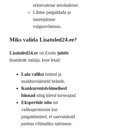
erinevatesse teeoludesse.
Lihtne paigaldada ja
suurepärane
valgusvõimsus.
Miks valida Lisatuled24.ee?
Lisatuled24.ee
on Eestis
juhtiv
lisatulede müüja, kust leiad:
Laia valiku
tuntud ja
usaldusväärseid brände.
Konkurentsivõimelised
hinnad
ning
kiired tarneajad
.
Ekspertide nõu
nii
valikuprotsessis kui
paigaldamisel, et saavutaksid
parima võimaliku tulemuse.