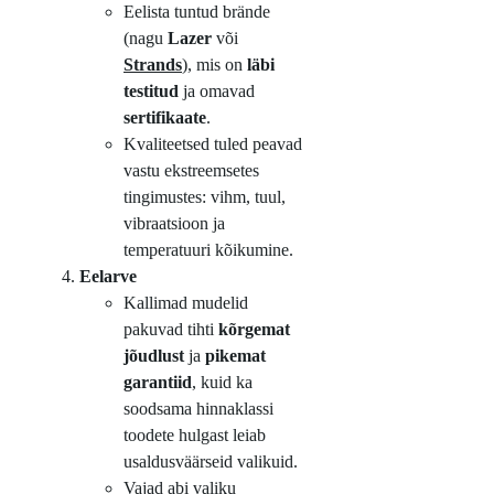
Eelista tuntud brände
(nagu
Lazer
või
Strands
), mis on
läbi
testitud
ja omavad
sertifikaate
.
Kvaliteetsed tuled peavad
vastu ekstreemsetes
tingimustes: vihm, tuul,
vibraatsioon ja
temperatuuri kõikumine.
Eelarve
Kallimad mudelid
pakuvad tihti
kõrgemat
jõudlust
ja
pikemat
garantiid
, kuid ka
soodsama hinnaklassi
toodete hulgast leiab
usaldusväärseid valikuid.
Vajad abi valiku