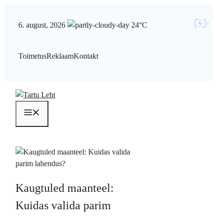
Liigu
sisu
6. august, 2026
24°C
juurde
Toimetus
Reklaam
Kontakt
Menüü
Kaugtuled maanteel:
Kuidas valida parim