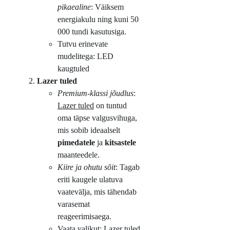
pikaealine
: Väiksem
energiakulu ning kuni 50
000 tundi kasutusiga.
Tutvu erinevate
mudelitega: LED
kaugtuled
Lazer tuled
Premium-klassi jõudlus
:
Lazer tuled
on tuntud
oma täpse valgusvihuga,
mis sobib ideaalselt
pimedatele
ja
kitsastele
maanteedele.
Kiire ja ohutu sõit
: Tagab
eriti kaugele ulatuva
vaatevälja, mis tähendab
varasemat
reageerimisaega.
Vaata valikut: Lazer tuled