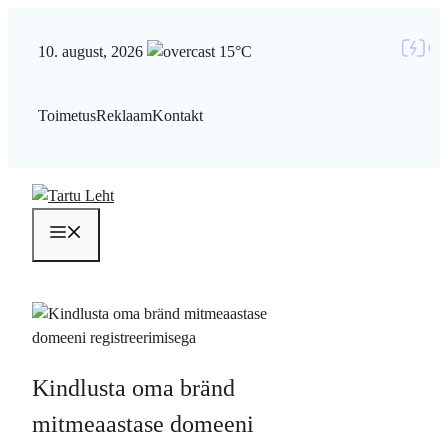
Liigu
sisu
10. august, 2026
15°C
juurde
Toimetus
Reklaam
Kontakt
Menüü
Kindlusta oma bränd
mitmeaastase domeeni