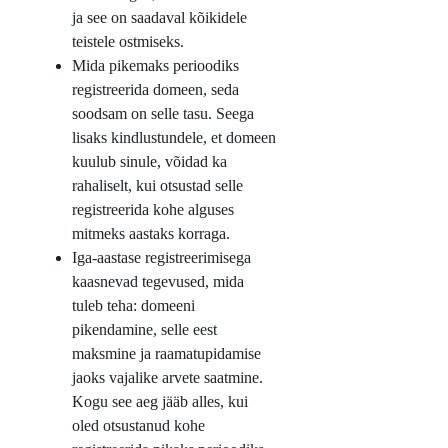
ja see on saadaval kõikidele
teistele ostmiseks.
Mida pikemaks perioodiks
registreerida domeen, seda
soodsam on selle tasu. Seega
lisaks kindlustundele, et domeen
kuulub sinule, võidad ka
rahaliselt, kui otsustad selle
registreerida kohe alguses
mitmeks aastaks korraga.
Iga-aastase registreerimisega
kaasnevad tegevused, mida
tuleb teha: domeeni
pikendamine, selle eest
maksmine ja raamatupidamise
jaoks vajalike arvete saatmine.
Kogu see aeg jääb alles, kui
oled otsustanud kohe