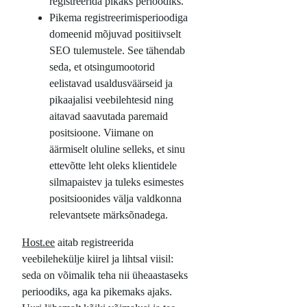
registreerida pikaks perioodiks.
Pikema registreerimisperioodiga
domeenid mõjuvad positiivselt
SEO tulemustele. See tähendab
seda, et otsingumootorid
eelistavad usaldusväärseid ja
pikaajalisi veebilehtesid ning
aitavad saavutada paremaid
positsioone. Viimane on
äärmiselt oluline selleks, et sinu
ettevõtte leht oleks klientidele
silmapaistev ja tuleks esimestes
positsioonides välja valdkonna
relevantsete märksõnadega.
Host.ee
aitab registreerida
veebilehekülje kiirel ja lihtsal viisil:
seda on võimalik teha nii üheaastaseks
perioodiks, aga ka pikemaks ajaks.