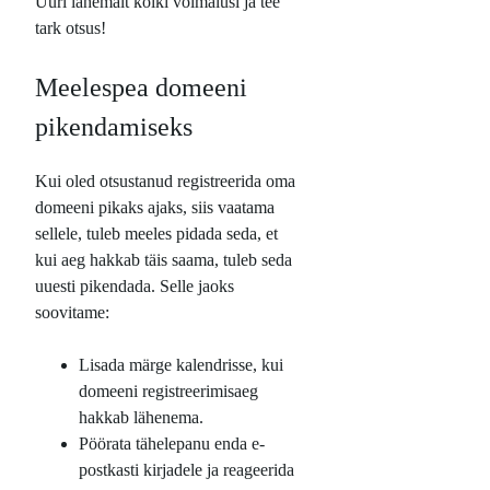
Uuri lähemalt kõiki võimalusi ja tee
tark otsus!
Meelespea domeeni
pikendamiseks
Kui oled otsustanud registreerida oma
domeeni pikaks ajaks, siis vaatama
sellele, tuleb meeles pidada seda, et
kui aeg hakkab täis saama, tuleb seda
uuesti pikendada. Selle jaoks
soovitame:
Lisada märge kalendrisse, kui
domeeni registreerimisaeg
hakkab lähenema.
Pöörata tähelepanu enda e-
postkasti kirjadele ja reageerida