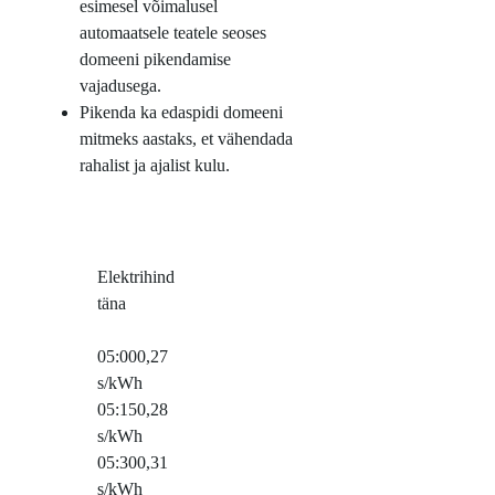
esimesel võimalusel
automaatsele teatele seoses
domeeni pikendamise
vajadusega.
Pikenda ka edaspidi domeeni
mitmeks aastaks, et vähendada
rahalist ja ajalist kulu.
Elektrihind
täna
05:00
0,27
s/kWh
05:15
0,28
s/kWh
05:30
0,31
s/kWh