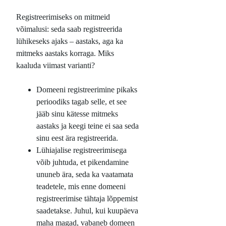
Registreerimiseks on mitmeid
võimalusi: seda saab registreerida
lühikeseks ajaks – aastaks, aga ka
mitmeks aastaks korraga. Miks
kaaluda viimast varianti?
Domeeni registreerimine pikaks
perioodiks tagab selle, et see
jääb sinu kätesse mitmeks
aastaks ja keegi teine ei saa seda
sinu eest ära registreerida.
Lühiajalise registreerimisega
võib juhtuda, et pikendamine
ununeb ära, seda ka vaatamata
teadetele, mis enne domeeni
registreerimise tähtaja lõppemist
saadetakse. Juhul, kui kuupäeva
maha magad, vabaneb domeen