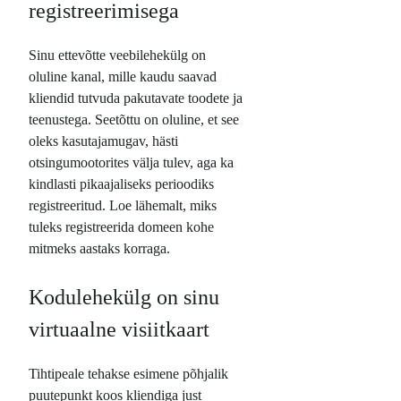
registreerimisega
Sinu ettevõtte veebilehekülg on
oluline kanal, mille kaudu saavad
kliendid tutvuda pakutavate toodete ja
teenustega. Seetõttu on oluline, et see
oleks kasutajamugav, hästi
otsingumootorites välja tulev, aga ka
kindlasti pikaajaliseks perioodiks
registreeritud. Loe lähemalt, miks
tuleks registreerida domeen kohe
mitmeks aastaks korraga.
Kodulehekülg on sinu
virtuaalne visiitkaart
Tihtipeale tehakse esimene põhjalik
puutepunkt koos kliendiga just