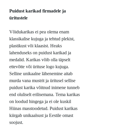
Puidust karikad firmadele ja
üritustele
Võidukarikas ei pea olema enam
klassikalise kujuga ja tehtud plekist,
plastikust või klaasist. Heaks
lahenduseks on puidust karikad ja
medalid. Karikas võib olla täpselt
ettevõtte või ürituse logo kujuga.
Selline unikaalne lähenemine aitab
murda vana mustrit ja üritusel sellise
puidust karika võitnud inimene tunneb
end oluliselt erilisemana. Tema karikas
on loodud hingega ja ei ole kuskil
Hiinas masstoodetud. Puidust karikas
kiirgab unikaalsust ja Eestile omast
soojust.