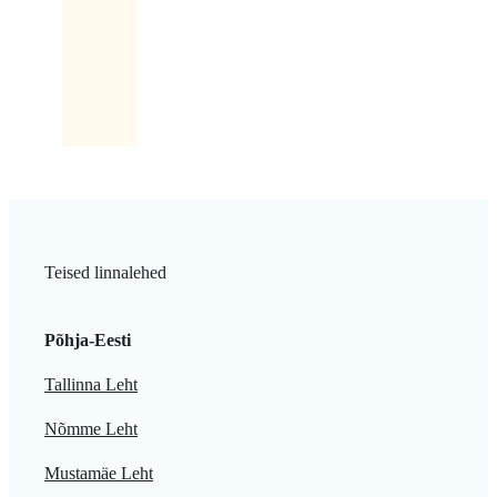
sellel
kiri:
Latikas.
Teised linnalehed
Põhja-Eesti
Tallinna Leht
Nõmme Leht
Mustamäe Leht