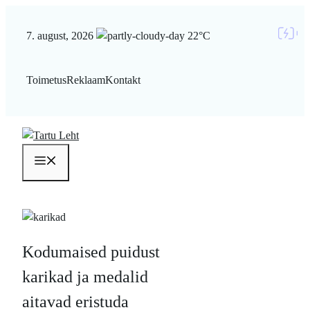
Liigu
sisu
7. august, 2026
22°C
juurde
Toimetus
Reklaam
Kontakt
Menüü
Kodumaised puidust
karikad ja medalid
aitavad eristuda