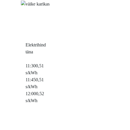
Elektrihind
täna
11:30
0,51
s/kWh
11:45
0,51
s/kWh
12:00
0,52
s/kWh