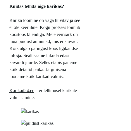
Kuidas tellida õige karikas?
Karika loomine on väga huvitav ja see
ei ole keeruline. Kogu protsess toimub
koostöös kliendiga. Meie eemsärk on
luua puidust auhinnad, mis eristuvad.
Kõik algab päringust koos ligikaudse
infoga. Sealt saame liikuda edasi
kavandi juurde. Selles etapis paneme
kõik detailid paika. Järgmisena
toodame kõik karikad valmis.
Karikad24.ee
– eritellimusel karikate
valmistamine: