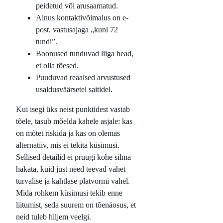
peidetud või arusaamatud.
Ainus kontaktivõimalus on e-
post, vastusajaga „kuni 72
tundi”.
Boonused tunduvad liiga head,
et olla tõesed.
Puuduvad reaalsed arvustused
usaldusväärsetel saitidel.
Kui isegi üks neist punktidest vastab
tõele, tasub mõelda kahele asjale: kas
on mõtet riskida ja kas on olemas
alternatiiv, mis ei tekita küsimusi.
Sellised detailid ei pruugi kohe silma
hakata, kuid just need teevad vahet
turvalise ja kahtlase platvormi vahel.
Mida rohkem küsimusi tekib enne
liitumist, seda suurem on tõenäosus, et
neid tuleb hiljem veelgi.