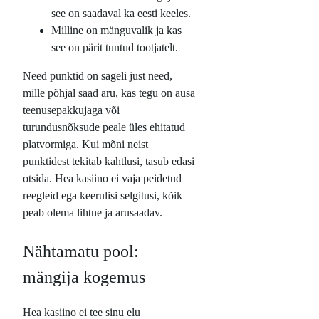
see on saadaval ka eesti keeles.
Milline on mänguvalik ja kas
see on pärit tuntud tootjatelt.
Need punktid on sageli just need,
mille põhjal saad aru, kas tegu on ausa
teenusepakkujaga või
turundusnõksude
peale üles ehitatud
platvormiga. Kui mõni neist
punktidest tekitab kahtlusi, tasub edasi
otsida. Hea kasiino ei vaja peidetud
reegleid ega keerulisi selgitusi, kõik
peab olema lihtne ja arusaadav.
Nähtamatu pool:
mängija kogemus
Hea kasiino ei tee sinu elu