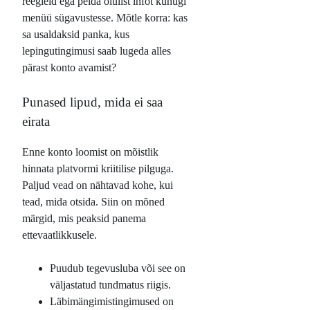
reegleid ega peida olulist infot kuhugi
menüü sügavustesse. Mõtle korra: kas
sa usaldaksid panka, kus
lepingutingimusi saab lugeda alles
pärast konto avamist?
Punased lipud, mida ei saa
eirata
Enne konto loomist on mõistlik
hinnata platvormi kriitilise pilguga.
Paljud vead on nähtavad kohe, kui
tead, mida otsida. Siin on mõned
märgid, mis peaksid panema
ettevaatlikkusele.
Puudub tegevusluba või see on
väljastatud tundmatus riigis.
Läbimängimistingimused on