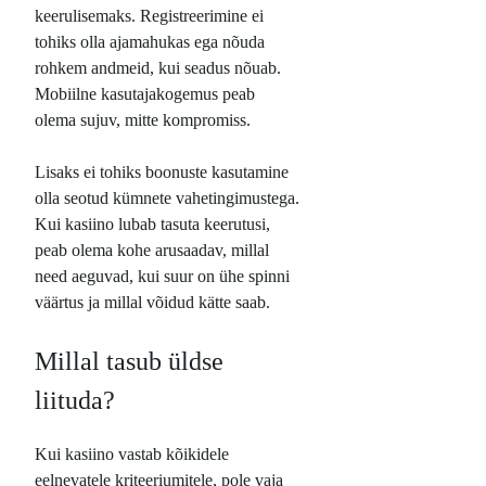
keerulisemaks. Registreerimine ei
tohiks olla ajamahukas ega nõuda
rohkem andmeid, kui seadus nõuab.
Mobiilne kasutajakogemus peab
olema sujuv, mitte kompromiss.
Lisaks ei tohiks boonuste kasutamine
olla seotud kümnete vahetingimustega.
Kui kasiino lubab tasuta keerutusi,
peab olema kohe arusaadav, millal
need aeguvad, kui suur on ühe spinni
väärtus ja millal võidud kätte saab.
Millal tasub üldse
liituda?
Kui kasiino vastab kõikidele
eelnevatele kriteeriumitele, pole vaja