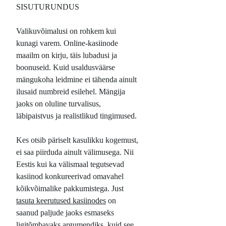
SISUTURUNDUS
Valikuvõimalusi on rohkem kui
kunagi varem. Online-kasiinode
maailm on kirju, täis lubadusi ja
boonuseid. Kuid usaldusväärse
mängukoha leidmine ei tähenda ainult
ilusaid numbreid esilehel. Mängija
jaoks on oluline turvalisus,
läbipaistvus ja realistlikud tingimused.
Kes otsib päriselt kasulikku kogemust,
ei saa piirduda ainult välimusega. Nii
Eestis kui ka välismaal tegutsevad
kasiinod konkureerivad omavahel
kõikvõimalike pakkumistega. Just
tasuta keerutused kasiinodes
on
saanud paljude jaoks esmaseks
ligitõmbavaks argumendiks, kuid see