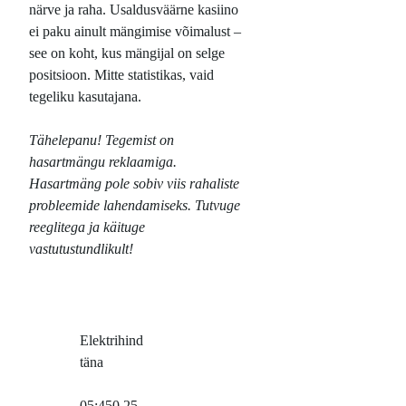
närve ja raha. Usaldusväärne kasiino
ei paku ainult mängimise võimalust –
see on koht, kus mängijal on selge
positsioon. Mitte statistikas, vaid
tegeliku kasutajana.
Tähelepanu! Tegemist on
hasartmängu reklaamiga.
Hasartmäng pole sobiv viis rahaliste
probleemide lahendamiseks. Tutvuge
reeglitega ja käituge
vastutustundlikult!
Elektrihind
täna
05:45
0,25