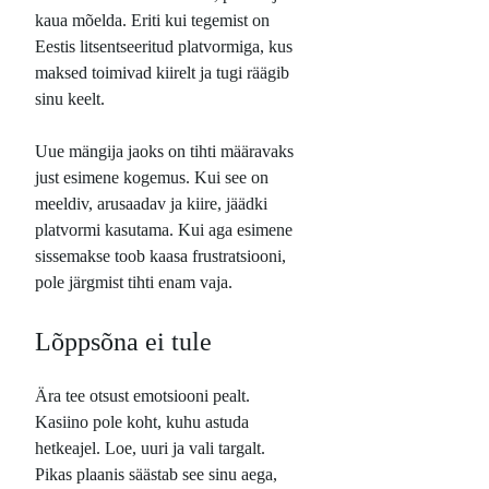
kaua mõelda. Eriti kui tegemist on
Eestis litsentseeritud platvormiga, kus
maksed toimivad kiirelt ja tugi räägib
sinu keelt.
Uue mängija jaoks on tihti määravaks
just esimene kogemus. Kui see on
meeldiv, arusaadav ja kiire, jäädki
platvormi kasutama. Kui aga esimene
sissemakse toob kaasa frustratsiooni,
pole järgmist tihti enam vaja.
Lõppsõna ei tule
Ära tee otsust emotsiooni pealt.
Kasiino pole koht, kuhu astuda
hetkeajel. Loe, uuri ja vali targalt.
Pikas plaanis säästab see sinu aega,