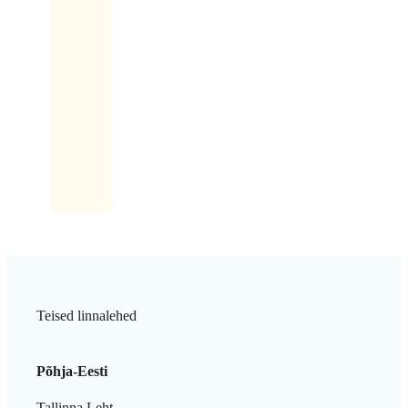
optimist
kinnitab
ülekeeva
rõõmuga:
Saab
küll,
saab!
Teised linnalehed
Põhja-Eesti
Tallinna Leht