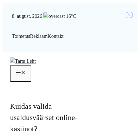
Liigu
sisu
8. august, 2026
16°C
juurde
Toimetus
Reklaam
Kontakt
Menüü
Kuidas valida
usaldusväärset online-
kasiinot?