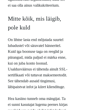
ei saa olla ainus valikukriteerium.
Mitte kõik, mis läigib,
pole kuld
On lihtne lasta end mõjutada suurtel
lubadustel või säravatel bänneritel.
Kuid iga boonuse taga on reeglid ja
piirangud, mida paljud ei märka enne,
kui on juba konto loonud.
Usaldusväärsus ei tähenda ainult SSL-
sertifikaati või tuttavat maksemeetodit.
See tähendab ausaid tingimusi,
läbipaistvat infot ja kiiret kliendituge.
Hea kasiino tunneb oma mängijat. Ta
ei sunni kasutajat lugema peenes kirjas