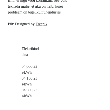
lahti, ei liigu vool korralikult. See võib
tekitada mulje, et aku on halb, kuigi
probleem on tegelikult ühendustes.
Pilt: Designed by
Freepik
Elektrihind
täna
04:00
0,22
s/kWh
04:15
0,23
s/kWh
04:30
0,23
s/kWh