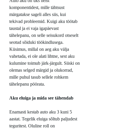
Auto aku on üks neist
komponentidest, mille tähtsust
märgatakse sageli alles siis, kui
tekivad probleemid. Kuigi aku töötab
taustal ja ei vaja igapäevast
tähelepanu, on selle seisukord otseselt
seotud sõiduki töökindlusega.
Küsimus, millal on aeg aku välja
vahetada, ei ole alati lihtne, sest aku
kulumine toimub järk-järgult. Siiski on
olemas selged märgid ja olukorrad,
mille puhul tasub sellele rohkem
tähelepanu pöörata.
Aku eluiga ja mida see tähendab
Enamasti kestab auto aku 3 kuni 5
aastat. Tegelik eluiga sõltub paljudest
teguritest. Oluline roll on