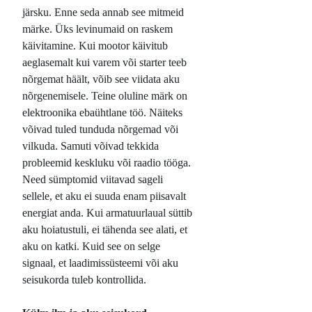
järsku. Enne seda annab see mitmeid
märke. Üks levinumaid on raskem
käivitamine. Kui mootor käivitub
aeglasemalt kui varem või starter teeb
nõrgemat häält, võib see viidata aku
nõrgenemisele. Teine oluline märk on
elektroonika ebaühtlane töö. Näiteks
võivad tuled tunduda nõrgemad või
vilkuda. Samuti võivad tekkida
probleemid keskluku või raadio tööga.
Need sümptomid viitavad sageli
sellele, et aku ei suuda enam piisavalt
energiat anda. Kui armatuurlaual süttib
aku hoiatustuli, ei tähenda see alati, et
aku on katki. Kuid see on selge
signaal, et laadimissüsteemi või aku
seisukorda tuleb kontrollida.