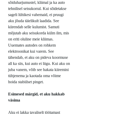
sõiduharjumustel, kliimal ja ka auto
tehnilisel seisukorral. Kui sõidetakse
sageli lühikesi vahemaid, ei pruugi
aku jõuda täielikult laadida. See
kiirendab selle kulumist. Samuti
mõjutab aku seisukorda külm ilm, mis
on eriti oluline meie kliimas.
Uuemates autodes on rohkem
elektroonikat kui varem. See
tähendab, et aku on pideva koormuse
all ka siis, kui auto ei liigu. Kui aku on
juba vanem, võib see hakata kiiremini
tühjenema ja kaotada oma võime
hoida stabiilset pinget.
Esimesed märgid, et aku hakkab
väsima
Aku ei lakka tavaliselt töötamast