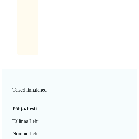
lauatükk
ja
sellel
kiri:
Latikas.
Teised linnalehed
Põhja-Eesti
Tallinna Leht
Nõmme Leht