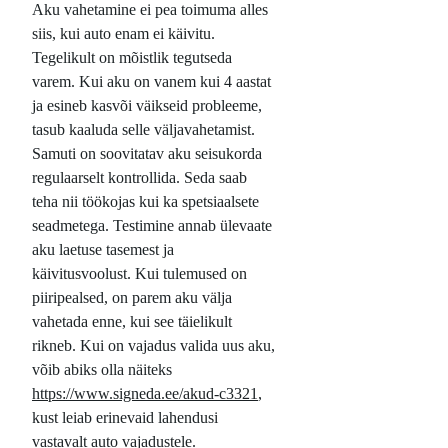
Aku vahetamine ei pea toimuma alles
siis, kui auto enam ei käivitu.
Tegelikult on mõistlik tegutseda
varem. Kui aku on vanem kui 4 aastat
ja esineb kasvõi väikseid probleeme,
tasub kaaluda selle väljavahetamist.
Samuti on soovitatav aku seisukorda
regulaarselt kontrollida. Seda saab
teha nii töökojas kui ka spetsiaalsete
seadmetega. Testimine annab ülevaate
aku laetuse tasemest ja
käivitusvoolust. Kui tulemused on
piiripealsed, on parem aku välja
vahetada enne, kui see täielikult
rikneb. Kui on vajadus valida uus aku,
võib abiks olla näiteks
https://www.signeda.ee/akud-c3321
,
kust leiab erinevaid lahendusi
vastavalt auto vajadustele.