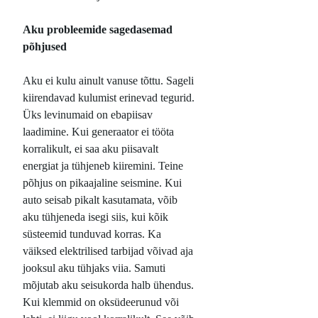
Aku probleemide sagedasemad
põhjused
Aku ei kulu ainult vanuse tõttu. Sageli
kiirendavad kulumist erinevad tegurid.
Üks levinumaid on ebapiisav
laadimine. Kui generaator ei tööta
korralikult, ei saa aku piisavalt
energiat ja tühjeneb kiiremini. Teine
põhjus on pikaajaline seismine. Kui
auto seisab pikalt kasutamata, võib
aku tühjeneda isegi siis, kui kõik
süsteemid tunduvad korras. Ka
väiksed elektrilised tarbijad võivad aja
jooksul aku tühjaks viia. Samuti
mõjutab aku seisukorda halb ühendus.
Kui klemmid on oksüdeerunud või