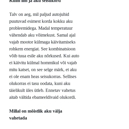
Külm ilm ja aku seisukord
Talv on aeg, mil paljud autojuhid
puutuvad esimest korda kokku aku
probleemidega. Madal temperatuur
vähendab aku võimekust. Samal ajal
vajab mootor külmaga käivitamiseks
rohkem energiat. See kombinatsioon
võib tuua esile aku nõrkused. Kui auto
ei käivitu külmal hommikul või vajab
mitu katset, on see selge märk, et aku
ei ole enam heas seisukorras. Sellises
olukorras ei tasu oodata, kuni aku
täielikult üles ütleb. Ennetav vahetus
aitab vältida ebameeldivaid olukordi.
Millal on mõistlik aku välja
vahetada