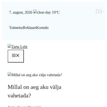
Liigu
sisu
7. august, 2026
19°C
juurde
Toimetus
Reklaam
Kontakt
Menüü
Millal on aeg aku välja
vahetada?