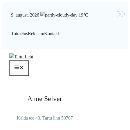
Liigu
sisu
9. august, 2026
19°C
juurde
Toimetus
Reklaam
Kontakt
Menüü
Anne Selver
Kalda tee 43, Tartu linn 50707