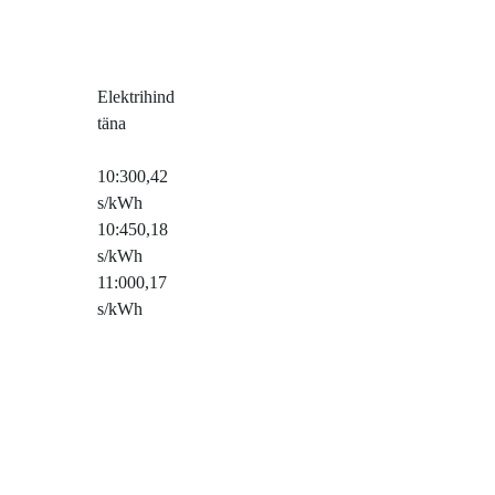
Elektrihind
täna
10:30
0,42
s/kWh
10:45
0,18
s/kWh
11:00
0,17
s/kWh