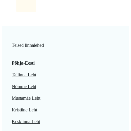
Teised linnalehed
Põhja-Eesti
Tallinna Leht
Nõmme Leht
Mustamäe Leht
Kristiine Leht
Kesklinna Leht