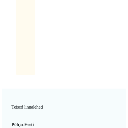
Kaks
korda?
No
kõigepealt
ühe
silmaga
ja
siis
teisega...
Teised linnalehed
Põhja-Eesti