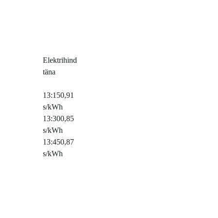
Elektrihind
täna
13:15
0,91
s/kWh
13:30
0,85
s/kWh
13:45
0,87
s/kWh