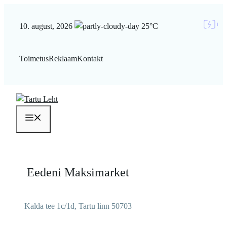
Liigu
sisu
10. august, 2026
25°C
juurde
Toimetus
Reklaam
Kontakt
Menüü
Eedeni Maksimarket
Kalda tee 1c/1d, Tartu linn 50703