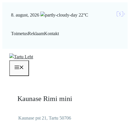
Liigu
sisu
8. august, 2026
22°C
juurde
Toimetus
Reklaam
Kontakt
Menüü
Kaunase Rimi mini
Kaunase pst 21, Tartu 50706