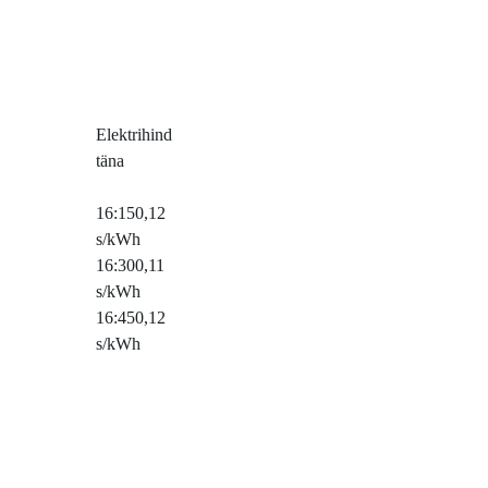
Elektrihind
täna
16:15
0,12
s/kWh
16:30
0,11
s/kWh
16:45
0,12
s/kWh