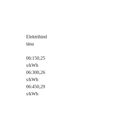
Elektrihind
täna
06:15
0,25
s/kWh
06:30
0,26
s/kWh
06:45
0,29
s/kWh