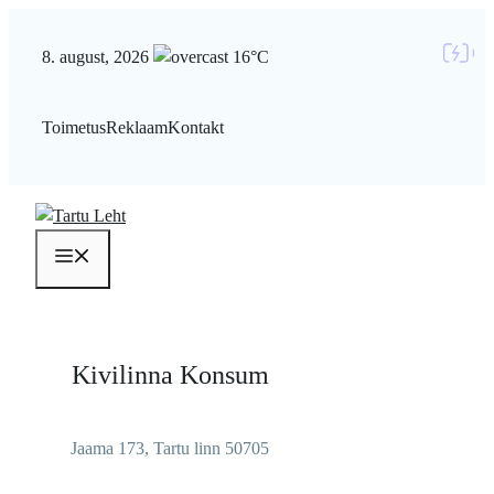
Liigu
sisu
8. august, 2026
16°C
juurde
Toimetus
Reklaam
Kontakt
Menüü
Kivilinna Konsum
Jaama 173, Tartu linn 50705