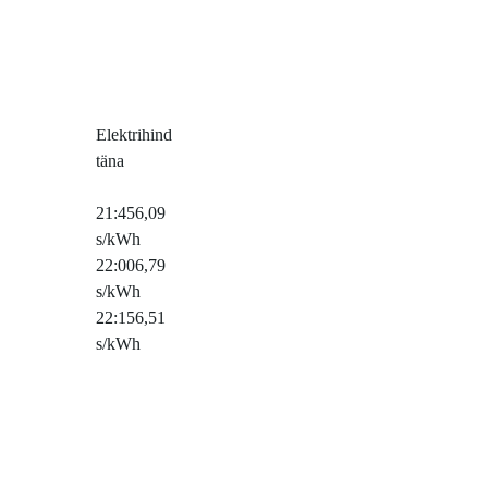
Elektrihind
täna
21:45
6,09
s/kWh
22:00
6,79
s/kWh
22:15
6,51
s/kWh