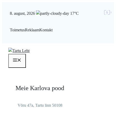
Liigu
sisu
8. august, 2026
17°C
juurde
Toimetus
Reklaam
Kontakt
Menüü
Meie Karlova pood
Võru 47a, Tartu linn 50108