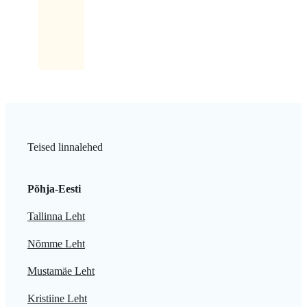
kiri:
Latikas.
Teised linnalehed
Põhja-Eesti
Tallinna Leht
Nõmme Leht
Mustamäe Leht
Kristiine Leht