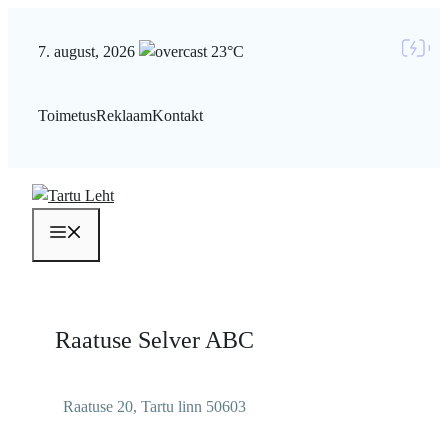
Liigu
sisu
7. august, 2026
23°C
juurde
Toimetus
Reklaam
Kontakt
Menüü
Raatuse Selver ABC
Raatuse 20, Tartu linn 50603