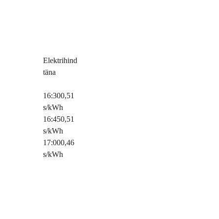
Elektrihind
täna
16:30
0,51
s/kWh
16:45
0,51
s/kWh
17:00
0,46
s/kWh