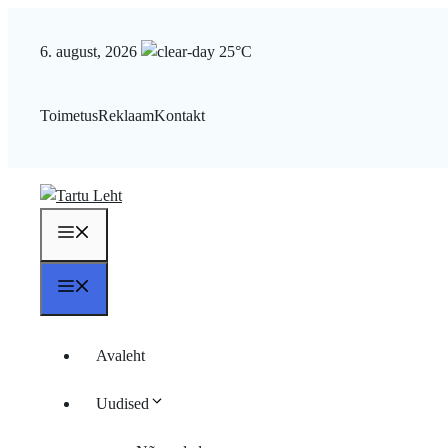
Liigu
sisu
6. august, 2026
25°C
juurde
Toimetus
Reklaam
Kontakt
Menüü
Menüü
Avaleht
Uudised