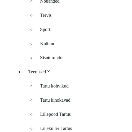
Nõuanded
Tervis
Sport
Kultuur
Sisuturundus
Teenused
Tartu kohvikud
Tartu kinokavad
Lillepood Tartus
Lillekuller Tartus