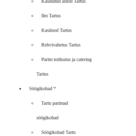
Kasutatud autod Tartus
Ilm Tartus
Kasiinod Tartus
Rehvivahetus Tartus
Parim toitlustus ja catering
Tartus
Söögikohad
Tartu parimad
söögikohad
Söögikohad Tartu