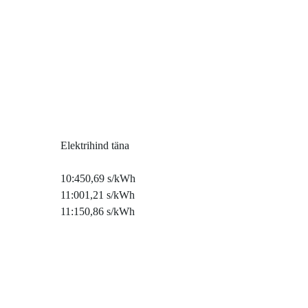
Elektrihind täna
10:45
0,69 s/kWh
11:00
1,21 s/kWh
11:15
0,86 s/kWh