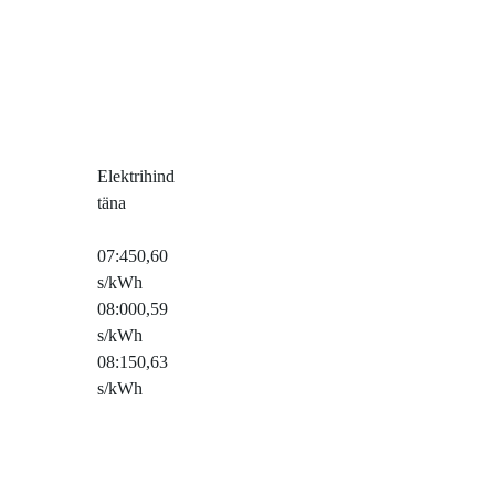
Elektrihind
täna
07:45
0,60
s/kWh
08:00
0,59
s/kWh
08:15
0,63
s/kWh