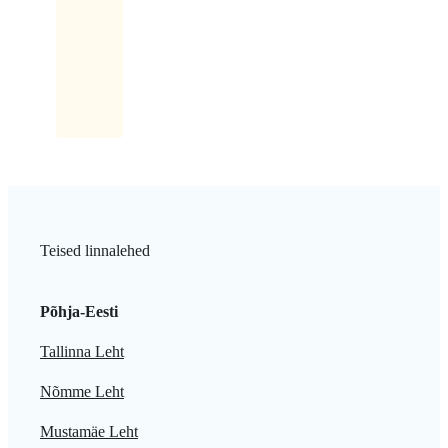
sellel
kiri:
Latikas.
Teised linnalehed
Põhja-Eesti
Tallinna Leht
Nõmme Leht
Mustamäe Leht