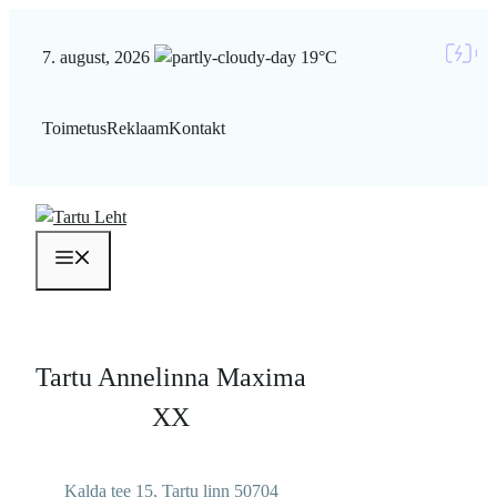
Liigu
sisu
7. august, 2026
19°C
juurde
Toimetus
Reklaam
Kontakt
Menüü
Tartu Annelinna Maxima
XX
Kalda tee 15, Tartu linn 50704