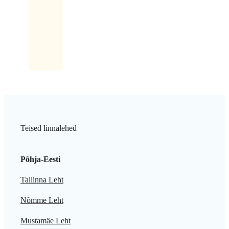
sellel
kiri:
Latikas.
Teised linnalehed
Põhja-Eesti
Tallinna Leht
Nõmme Leht
Mustamäe Leht