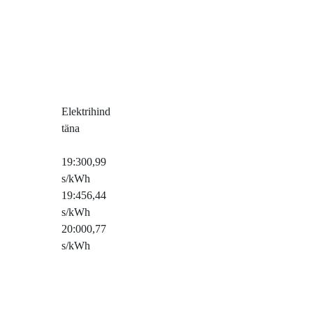
Elektrihind
täna
19:30
0,99
s/kWh
19:45
6,44
s/kWh
20:00
0,77
s/kWh