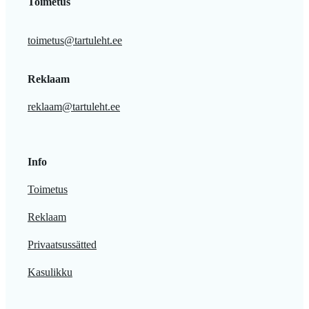
Toimetus
toimetus@tartuleht.ee
Reklaam
reklaam@tartuleht.ee
Info
Toimetus
Reklaam
Privaatsussätted
Kasulikku