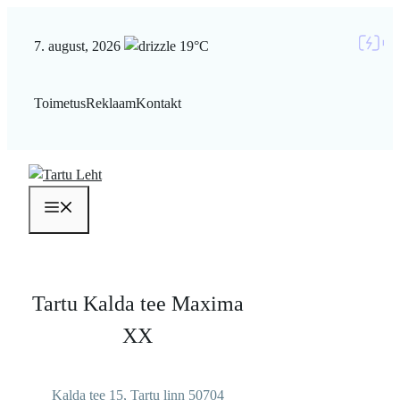
Liigu
sisu
7. august, 2026
19°C
juurde
Toimetus
Reklaam
Kontakt
Menüü
Tartu Kalda tee Maxima
XX
Kalda tee 15, Tartu linn 50704