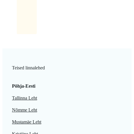
kolm
tükki!
Teised linnalehed
Põhja-Eesti
Tallinna Leht
Nõmme Leht
Mustamäe Leht
Kristiine Leht