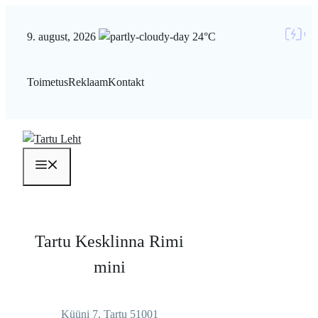
Liigu
sisu
9. august, 2026
24°C
juurde
Toimetus
Reklaam
Kontakt
Menüü
Tartu Kesklinna Rimi
mini
Küüni 7, Tartu 51001