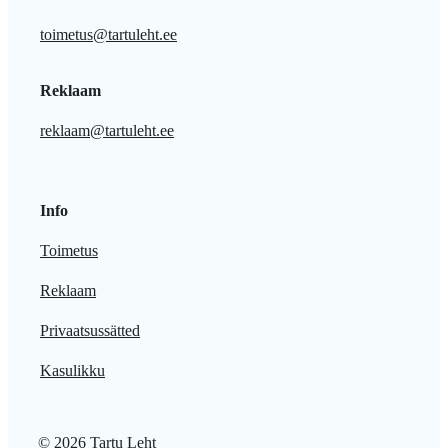
toimetus@tartuleht.ee
Reklaam
reklaam@tartuleht.ee
Info
Toimetus
Reklaam
Privaatsussätted
Kasulikku
© 2026 Tartu Leht