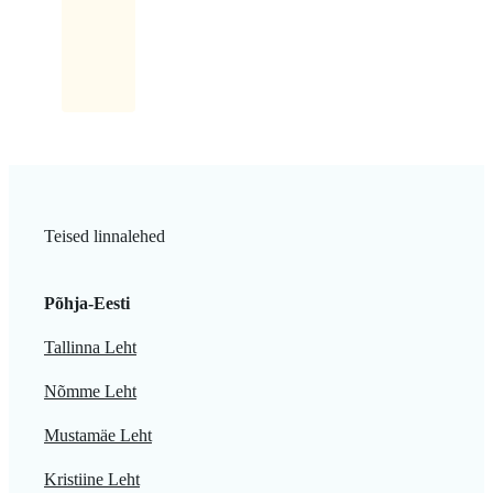
kiri:
Latikas.
Teised linnalehed
Põhja-Eesti
Tallinna Leht
Nõmme Leht
Mustamäe Leht
Kristiine Leht