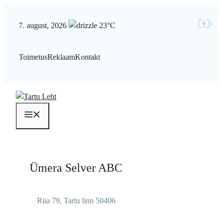
Liigu
sisu
7. august, 2026
23°C
juurde
Toimetus
Reklaam
Kontakt
Menüü
Ümera Selver ABC
Riia 79, Tartu linn 50406