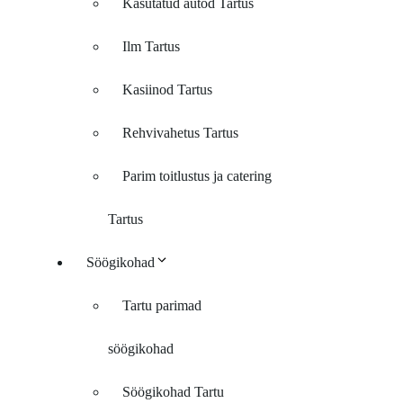
Kasutatud autod Tartus
Ilm Tartus
Kasiinod Tartus
Rehvivahetus Tartus
Parim toitlustus ja catering
Tartus
Söögikohad
Tartu parimad
söögikohad
Söögikohad Tartu