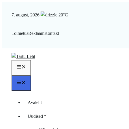
Liigu
sisu
7. august, 2026
20°C
juurde
Toimetus
Reklaam
Kontakt
Menüü
Menüü
Avaleht
Uudised