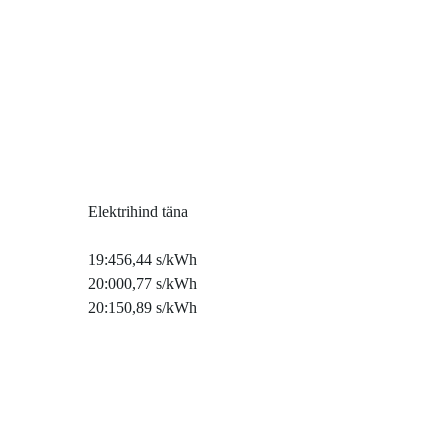
Elektrihind täna
19:45
6,44 s/kWh
20:00
0,77 s/kWh
20:15
0,89 s/kWh