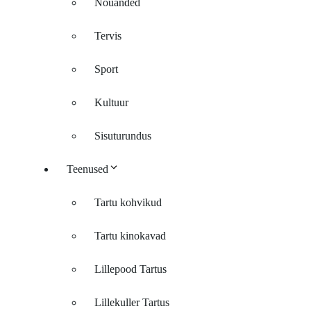
Nõuanded
Tervis
Sport
Kultuur
Sisuturundus
Teenused
Tartu kohvikud
Tartu kinokavad
Lillepood Tartus
Lillekuller Tartus