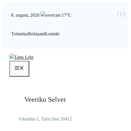
Liigu
sisu
8. august, 2026
17°C
juurde
Toimetus
Reklaam
Kontakt
Menüü
Veeriku Selver
Vitamiini 1, Tartu linn 50412