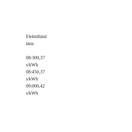
Elektrihind
täna
08:30
0,37
s/kWh
08:45
0,37
s/kWh
09:00
0,42
s/kWh