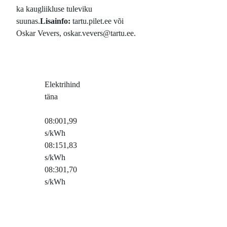
ka kaugliikluse tuleviku
suunas.
Lisainfo:
tartu.pilet.ee või
Oskar Vevers, oskar.vevers@tartu.ee.
Elektrihind
täna
08:00
1,99
s/kWh
08:15
1,83
s/kWh
08:30
1,70
s/kWh