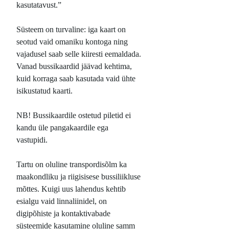
kasutatavust.”
Süsteem on turvaline: iga kaart on
seotud vaid omaniku kontoga ning
vajadusel saab selle kiiresti eemaldada.
Vanad bussikaardid jäävad kehtima,
kuid korraga saab kasutada vaid ühte
isikustatud kaarti.
NB! Bussikaardile ostetud piletid ei
kandu üle pangakaardile ega
vastupidi.
Tartu on oluline transpordisõlm ka
maakondliku ja riigisisese bussiliikluse
mõttes. Kuigi uus lahendus kehtib
esialgu vaid linnaliinidel, on
digipõhiste ja kontaktivabade
süsteemide kasutamine oluline samm