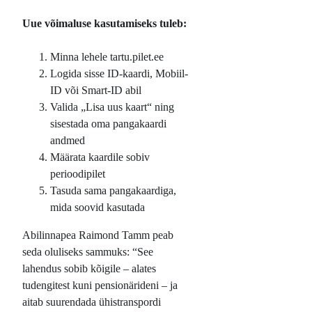
Uue võimaluse kasutamiseks tuleb:
Minna lehele tartu.pilet.ee
Logida sisse ID-kaardi, Mobiil-
ID või Smart-ID abil
Valida „Lisa uus kaart“ ning
sisestada oma pangakaardi
andmed
Määrata kaardile sobiv
perioodipilet
Tasuda sama pangakaardiga,
mida soovid kasutada
Abilinnapea Raimond Tamm peab
seda oluliseks sammuks: “See
lahendus sobib kõigile – alates
tudengitest kuni pensionärideni – ja
aitab suurendada ühistranspordi