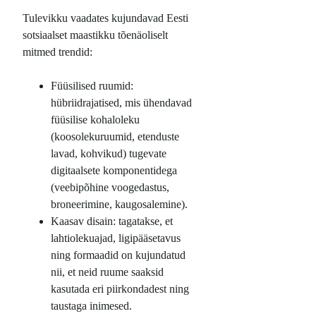
Tulevikku vaadates kujundavad Eesti
sotsiaalset maastikku tõenäoliselt
mitmed trendid:
Füüsilised ruumid:
hübriidrajatised, mis ühendavad
füüsilise kohaloleku
(koosolekuruumid, etenduste
lavad, kohvikud) tugevate
digitaalsete komponentidega
(veebipõhine voogedastus,
broneerimine, kaugosalemine).
Kaasav disain: tagatakse, et
lahtiolekuajad, ligipääsetavus
ning formaadid on kujundatud
nii, et neid ruume saaksid
kasutada eri piirkondadest ning
taustaga inimesed.