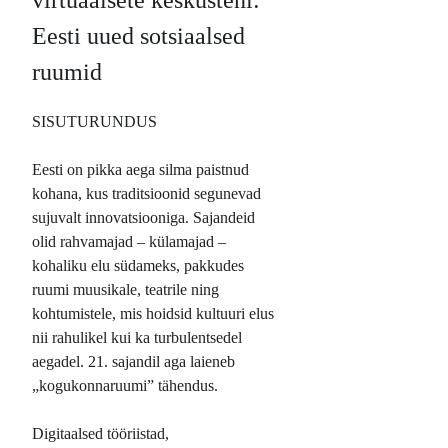
Eesti uued sotsiaalsed
ruumid
SISUTURUNDUS
Eesti on pikka aega silma paistnud
kohana, kus traditsioonid segunevad
sujuvalt innovatsiooniga. Sajandeid
olid rahvamajad – külamajad –
kohaliku elu südameks, pakkudes
ruumi muusikale, teatrile ning
kohtumistele, mis hoidsid kultuuri elus
nii rahulikel kui ka turbulentsedel
aegadel. 21. sajandil aga laieneb
„kogukonnaruumi” tähendus.
Digitaalsed tööriistad,