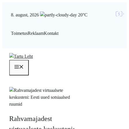
Liigu
sisu
8. august, 2026
20°C
juurde
Toimetus
Reklaam
Kontakt
Menüü
Rahvamajadest
virtuaalsete keskusteni: