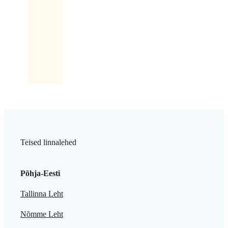
ülekeeva
rõõmuga:
Saab
küll,
saab!
Teised linnalehed
Põhja-Eesti
Tallinna Leht
Nõmme Leht