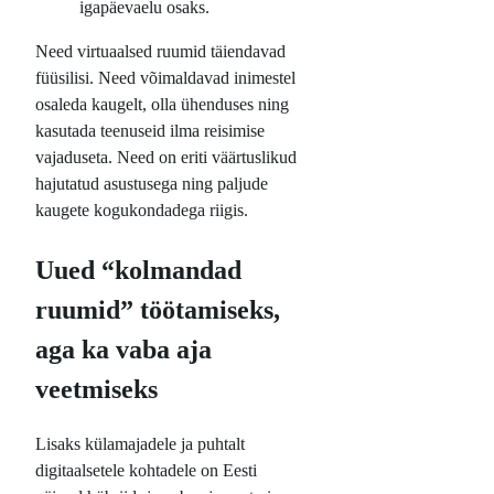
igapäevaelu osaks.
Need virtuaalsed ruumid täiendavad
füüsilisi. Need võimaldavad inimestel
osaleda kaugelt, olla ühenduses ning
kasutada teenuseid ilma reisimise
vajaduseta. Need on eriti väärtuslikud
hajutatud asustusega ning paljude
kaugete kogukondadega riigis.
Uued “kolmandad
ruumid” töötamiseks,
aga ka vaba aja
veetmiseks
Lisaks külamajadele ja puhtalt
digitaalsetele kohtadele on Eesti