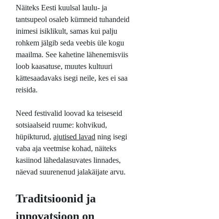
Näiteks Eesti kuulsal laulu- ja
tantsupeol osaleb kümneid tuhandeid
inimesi isiklikult, samas kui palju
rohkem jälgib seda veebis üle kogu
maailma. See kahetine lähenemisviis
loob kaasatuse, muutes kultuuri
kättesaadavaks isegi neile, kes ei saa
reisida.
Need festivalid loovad ka teiseseid
sotsiaalseid ruume: kohvikud,
hüpikturud,
ajutised lavad
ning isegi
vaba aja veetmise kohad, näiteks
kasiinod lähedalasuvates linnades,
näevad suurenenud jalakäijate arvu.
Traditsioonid ja
innovatsioon on