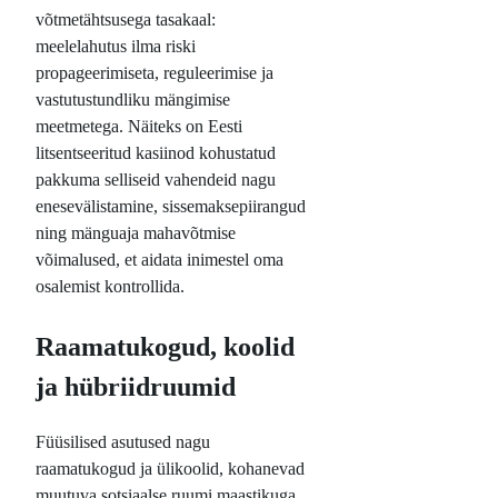
võtmetähtsusega tasakaal:
meelelahutus ilma riski
propageerimiseta, reguleerimise ja
vastutustundliku mängimise
meetmetega. Näiteks on Eesti
litsentseeritud kasiinod kohustatud
pakkuma selliseid vahendeid nagu
enesevälistamine, sissemaksepiirangud
ning mänguaja mahavõtmise
võimalused, et aidata inimestel oma
osalemist kontrollida.
Raamatukogud, koolid
ja hübriidruumid
Füüsilised asutused nagu
raamatukogud ja ülikoolid, kohanevad
muutuva sotsiaalse ruumi maastikuga.