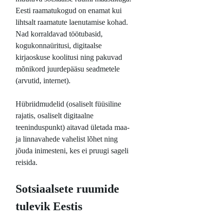
Eesti raamatukogud on enamat kui
lihtsalt raamatute laenutamise kohad.
Nad korraldavad töötubasid,
kogukonnaüritusi, digitaalse
kirjaoskuse koolitusi ning pakuvad
mõnikord juurdepääsu seadmetele
(arvutid, internet).
Hübriidmudelid (osaliselt füüsiline
rajatis, osaliselt digitaalne
teeninduspunkt) aitavad ületada maa-
ja linnavahede vahelist lõhet ning
jõuda inimesteni, kes ei pruugi sageli
reisida.
Sotsiaalsete ruumide
tulevik Eestis