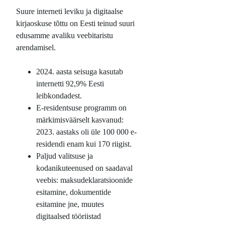
Suure interneti leviku ja digitaalse
kirjaoskuse tõttu on Eesti teinud suuri
edusamme avaliku veebitaristu
arendamisel.
2024. aasta seisuga kasutab
internetti 92,9% Eesti
leibkondadest.
E-residentsuse programm on
märkimisväärselt kasvanud:
2023. aastaks oli üle 100 000 e-
residendi enam kui 170 riigist.
Paljud valitsuse ja
kodanikuteenused on saadaval
veebis: maksudeklaratsioonide
esitamine, dokumentide
esitamine jne, muutes
digitaalsed tööriistad