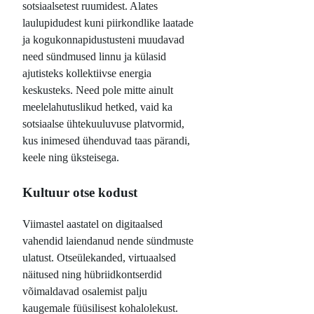
sotsiaalsetest ruumidest. Alates
laulupidudest kuni piirkondlike laatade
ja kogukonnapidustusteni muudavad
need sündmused linnu ja külasid
ajutisteks kollektiivse energia
keskusteks. Need pole mitte ainult
meelelahutuslikud hetked, vaid ka
sotsiaalse ühtekuuluvuse platvormid,
kus inimesed ühenduvad taas pärandi,
keele ning üksteisega.
Kultuur otse kodust
Viimastel aastatel on digitaalsed
vahendid laiendanud nende sündmuste
ulatust. Otseülekanded, virtuaalsed
näitused ning hübriidkontserdid
võimaldavad osalemist palju
kaugemale füüsilisest kohalolekust.