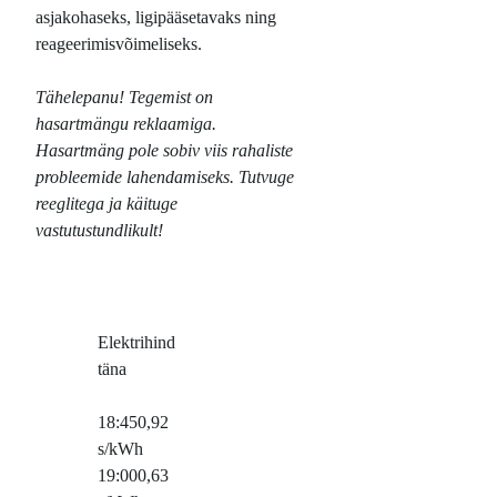
asjakohaseks, ligipääsetavaks ning
reageerimisvõimeliseks.
Tähelepanu! Tegemist on
hasartmängu reklaamiga.
Hasartmäng pole sobiv viis rahaliste
probleemide lahendamiseks. Tutvuge
reeglitega ja käituge
vastutustundlikult!
Elektrihind
täna
18:45
0,92
s/kWh
19:00
0,63