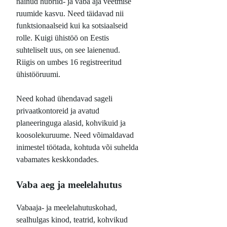
näinud hübriid- ja vaba aja veetmise
ruumide kasvu. Need täidavad nii
funktsionaalseid kui ka sotsiaalseid
rolle. Kuigi ühistöö on Eestis
suhteliselt uus, on see laienenud.
Riigis on umbes 16 registreeritud
ühistööruumi.
Need kohad ühendavad sageli
privaatkontoreid ja avatud
planeeringuga alasid, kohvikuid ja
koosolekuruume. Need võimaldavad
inimestel töötada, kohtuda või suhelda
vabamates keskkondades.
Vaba aeg ja meelelahutus
Vabaaja- ja meelelahutuskohad,
sealhulgas kinod, teatrid, kohvikud