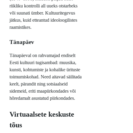
riikliku kontrolli all uueks otstarbeks
või suunati ümber. Kultuuritegevus
jätkus, kuid etteantud ideoloogilistes
raamistikes.
Tänapäev
Tänapäeval on rahvamajad endiselt
Eesti kultuuri tugisambad: muusika,
kunsti, kohtumiste ja kohalike ürituste
toimumiskohad. Need aitavad säilitada
keelt, pärandit ning sotsiaalseid
sidemeid, eriti maapiirkondades või
hõredamalt asustatud piirkondades.
Virtuaalsete keskuste
tõus