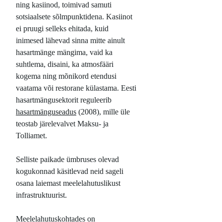
ning kasiinod, toimivad samuti
sotsiaalsete sõlmpunktidena. Kasiinot
ei pruugi selleks ehitada, kuid
inimesed lähevad sinna mitte ainult
hasartmänge mängima, vaid ka
suhtlema, disaini, ka atmosfääri
kogema ning mõnikord etendusi
vaatama või restorane külastama. Eesti
hasartmängusektorit reguleerib
hasartmänguseadus
(2008), mille üle
teostab järelevalvet Maksu- ja
Tolliamet.
Selliste paikade ümbruses olevad
kogukonnad käsitlevad neid sageli
osana laiemast meelelahutuslikust
infrastruktuurist.
Meelelahutuskohtades on