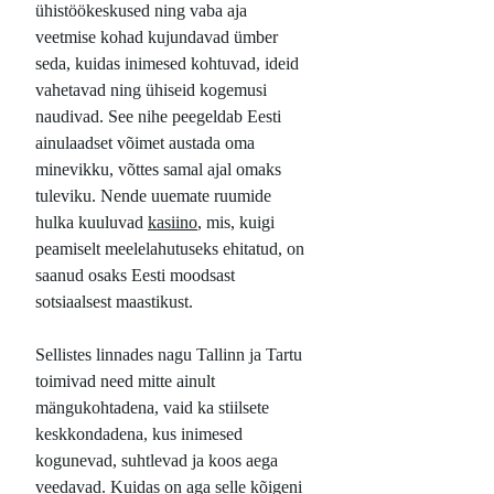
ühistöökeskused ning vaba aja
veetmise kohad kujundavad ümber
seda, kuidas inimesed kohtuvad, ideid
vahetavad ning ühiseid kogemusi
naudivad. See nihe peegeldab Eesti
ainulaadset võimet austada oma
minevikku, võttes samal ajal omaks
tuleviku. Nende uuemate ruumide
hulka kuuluvad
kasiino
, mis, kuigi
peamiselt meelelahutuseks ehitatud, on
saanud osaks Eesti moodsast
sotsiaalsest maastikust.
Sellistes linnades nagu Tallinn ja Tartu
toimivad need mitte ainult
mängukohtadena, vaid ka stiilsete
keskkondadena, kus inimesed
kogunevad, suhtlevad ja koos aega
veedavad. Kuidas on aga selle kõigeni