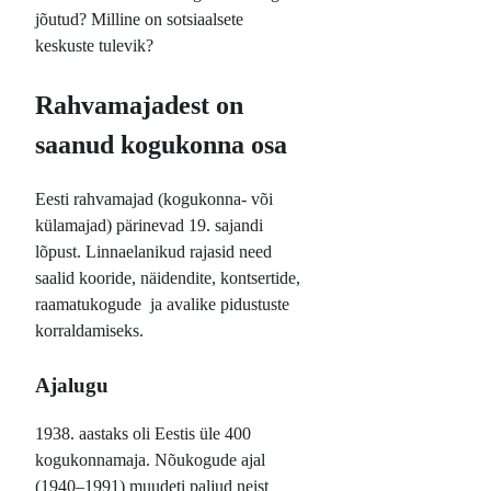
jõutud? Milline on sotsiaalsete
keskuste tulevik?
Rahvamajadest on
saanud kogukonna osa
Eesti rahvamajad (kogukonna- või
külamajad) pärinevad 19. sajandi
lõpust. Linnaelanikud rajasid need
saalid kooride, näidendite, kontsertide,
raamatukogude ja avalike pidustuste
korraldamiseks.
Ajalugu
1938. aastaks oli Eestis üle 400
kogukonnamaja. Nõukogude ajal
(1940–1991) muudeti paljud neist