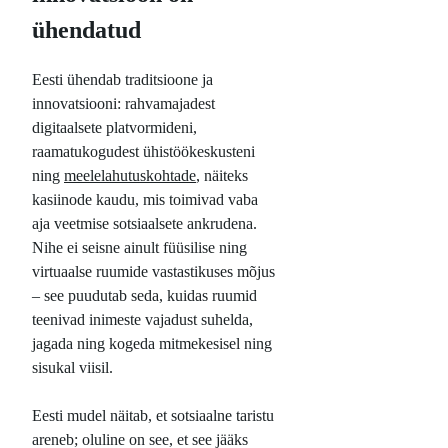
ühendatud
Eesti ühendab traditsioone ja
innovatsiooni: rahvamajadest
digitaalsete platvormideni,
raamatukogudest ühistöökeskusteni
ning
meelelahutuskohtade
, näiteks
kasiinode kaudu, mis toimivad vaba
aja veetmise sotsiaalsete ankrudena.
Nihe ei seisne ainult füüsilise ning
virtuaalse ruumide vastastikuses mõjus
– see puudutab seda, kuidas ruumid
teenivad inimeste vajadust suhelda,
jagada ning kogeda mitmekesisel ning
sisukal viisil.
Eesti mudel näitab, et sotsiaalne taristu
areneb; oluline on see, et see jääks