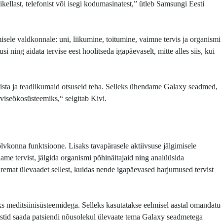
tikellast, telefonist või isegi kodumasinatest,” ütleb Samsungi Eesti
le valdkonnale: uni, liikumine, toitumine, vaimne tervis ja organismi
 ning aidata tervise eest hoolitseda igapäevaselt, mitte alles siis, kui
õista ja teadlikumaid otsuseid teha. Selleks ühendame Galaxy seadmed,
viseökosüsteemiks,“ selgitab Kivi.
vkonna funktsioone. Lisaks tavapärasele aktiivsuse jälgimisele
me tervist, jälgida organismi põhinäitajaid ning analüüsida
emat ülevaadet sellest, kuidas nende igapäevased harjumused tervist
ks meditsiinisüsteemidega. Selleks kasutatakse eelmisel aastal omandat
arstid saada patsiendi nõusolekul ülevaate tema Galaxy seadmetega