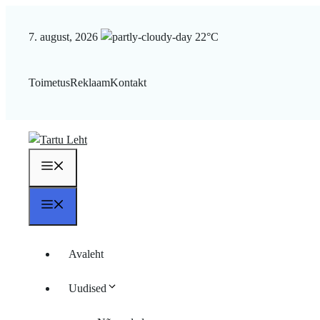
Liigu
sisu
7. august, 2026
22°C
juurde
Toimetus
Reklaam
Kontakt
Menüü
Menüü
Avaleht
Uudised