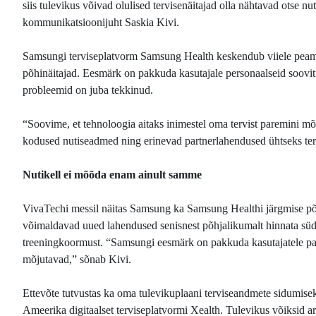
siis tulevikus võivad olulised tervisenäitajad olla nähtavad otse nu
kommunikatsioonijuht Saskia Kivi.
Samsungi terviseplatvorm Samsung Health keskendub viiele peamise
põhinäitajad. Eesmärk on pakkuda kasutajale personaalseid soovitusi
probleemid on juba tekkinud.
“Soovime, et tehnoloogia aitaks inimestel oma tervist paremini m
kodused nutiseadmed ning erinevad partnerlahendused ühtseks ter
Nutikell ei mõõda enam ainult samme
VivaTechi messil näitas Samsung ka Samsung Healthi järgmise põl
võimaldavad uued lahendused senisnest põhjalikumalt hinnata süda
treeningkoormust. “Samsungi eesmärk on pakkuda kasutajatele par
mõjutavad,” sõnab Kivi.
Ettevõte tutvustas ka oma tulevikuplaani terviseandmete sidumise
Ameerika digitaalset terviseplatvormi Xealth. Tulevikus võiksid 