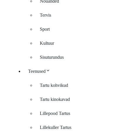
Nõuanded
Tervis
Sport
Kultuur
Sisuturundus
Teenused
Tartu kohvikud
Tartu kinokavad
Lillepood Tartus
Lillekuller Tartus