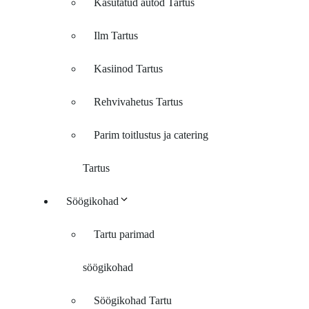
Kasutatud autod Tartus
Ilm Tartus
Kasiinod Tartus
Rehvivahetus Tartus
Parim toitlustus ja catering
Tartus
Söögikohad
Tartu parimad
söögikohad
Söögikohad Tartu