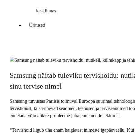
kesklinnas
Üritused
Samsung näitab tuleviku tervishoidu: nutik
sinu tervise nimel
Samsung tutvustas Pariisis toimuval Euroopa suurimal tehnoloogi
tervishoiust, kus erinevad seadmed, teenused ja terviseandmed tööta
ennetada võimalikke probleeme juba enne nende tekkimist.
“Tervishoid liigub üha enam haiglatest inimeste igapäevaellu. Kui 