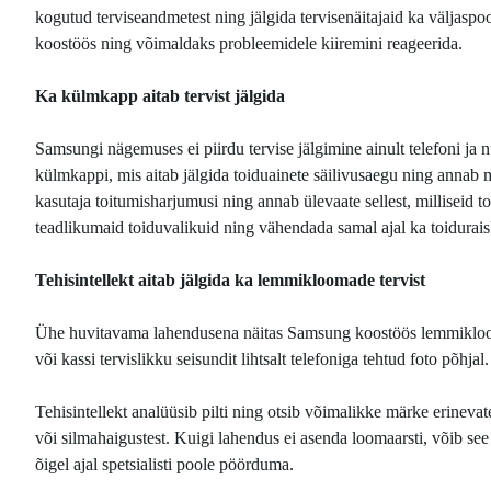
kogutud terviseandmetest ning jälgida tervisenäitajaid ka väljaspool 
koostöös ning võimaldaks probleemidele kiiremini reageerida.
Ka külmkapp aitab tervist jälgida
Samsungi nägemuses ei piirdu tervise jälgimine ainult telefoni ja
külmkappi, mis aitab jälgida toiduainete säilivusaegu ning anna
kasutaja toitumisharjumusi ning annab ülevaate sellest, milliseid 
teadlikumaid toiduvalikuid ning vähendada samal ajal ka toidurai
Tehisintellekt aitab jälgida ka lemmikloomade tervist
Ühe huvitavama lahendusena näitas Samsung koostöös lemmikloom
või kassi tervislikku seisundit lihtsalt telefoniga tehtud foto põhjal
Tehisintellekt analüüsib pilti ning otsib võimalikke märke erineva
või silmahaigustest. Kuigi lahendus ei asenda loomaarsti, võib s
õigel ajal spetsialisti poole pöörduma.