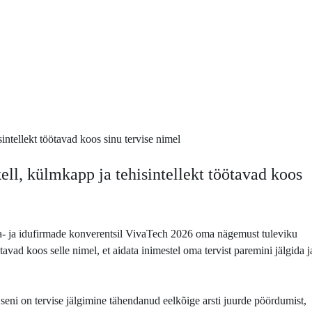
ell, külmkapp ja tehisintellekt töötavad koos
a- ja idufirmade konverentsil VivaTech 2026 oma nägemust tuleviku
vad koos selle nimel, et aidata inimestel oma tervist paremini jälgida j
seni on tervise jälgimine tähendanud eelkõige arsti juurde pöördumist,