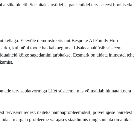
arstikabinetti. See aitaks arstidel ja patsientidel tervise eest hoolitseda
 nutikellaga. Ettevõte demonstreeris uut Bespoke AI Family Hub
b märku, kui mõni toode hakkab aeguma. Lisaks analüüsib süsteem
toiduaineid kõige sagedamini tarbitakse. Eesmärk on aidata inimestel teh
skamist.
ade terviseplatvormiga Lifet süsteemi, mis võimaldab hinnata koera
.
test tervisemuredest, näiteks hambaprobleemidest, põlveliigese häiretest
ee aidata märgata probleeme varajases staadiumis ning suunata omaniku