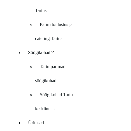
Tartus
Parim toitlustus ja
catering Tartus
Söögikohad
Tartu parimad
söögikohad
Söögikohad Tartu
kesklinnas
Üritused