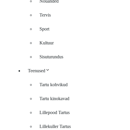
Nõuanded
Tervis
Sport
Kultuur
Sisuturundus
Teenused
Tartu kohvikud
Tartu kinokavad
Lillepood Tartus
Lillekuller Tartus