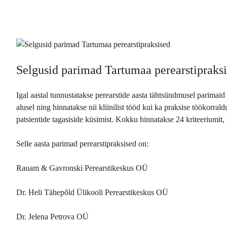
Selgusid parimad Tartumaa perearstipraks
Igal aastal tunnustatakse perearstide aasta tähtsündmusel parimaid 
alusel ning hinnatakse nii kliinilist tööd kui ka praksise töökorral
patsientide tagasiside küsimist. Kokku hinnatakse 24 kriteeriumit,
Selle aasta parimad perearstipraksised on:
Rauam & Gavronski Perearstikeskus OÜ
Dr. Heli Tähepõld Ülikooli Perearstikeskus OÜ
Dr. Jelena Petrova OÜ