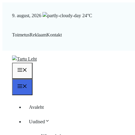
Liigu
sisu
9. august, 2026
24°C
juurde
Toimetus
Reklaam
Kontakt
Menüü
Menüü
Avaleht
Uudised