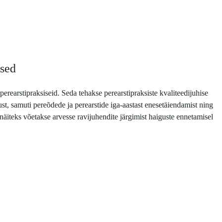
ised
perearstipraksiseid. Seda tehakse perearstipraksiste kvaliteedijuhise
dust, samuti pereõdede ja perearstide iga-aastast enesetäiendamist ning
 näiteks võetakse arvesse ravijuhendite järgimist haiguste ennetamisel