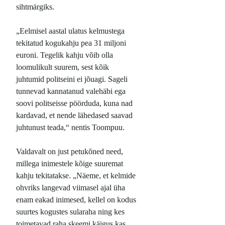
sihtmärgiks.
„Eelmisel aastal ulatus kelmustega
tekitatud kogukahju pea 31 miljoni
euroni. Tegelik kahju võib olla
loomulikult suurem, sest kõik
juhtumid politseini ei jõuagi. Sageli
tunnevad kannatanud valehäbi ega
soovi politseisse pöörduda, kuna nad
kardavad, et nende lähedased saavad
juhtunust teada,“ nentis Toompuu.
Valdavalt on just petukõned need,
millega inimestele kõige suuremat
kahju tekitatakse. „Näeme, et kelmide
ohvriks langevad viimasel ajal üha
enam eakad inimesed, kellel on kodus
suurtes kogustes sularaha ning kes
toimetavad raha skeemi käigus kas