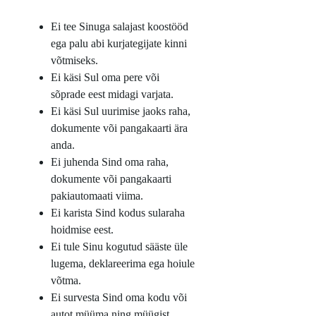
Ei tee Sinuga salajast koostööd
ega palu abi kurjategijate kinni
võtmiseks.
Ei käsi Sul oma pere või
sõprade eest midagi varjata.
Ei käsi Sul uurimise jaoks raha,
dokumente või pangakaarti ära
anda.
Ei juhenda Sind oma raha,
dokumente või pangakaarti
pakiautomaati viima.
Ei karista Sind kodus sularaha
hoidmise eest.
Ei tule Sinu kogutud sääste üle
lugema, deklareerima ega hoiule
võtma.
Ei survesta Sind oma kodu või
autot müüma ning müügist