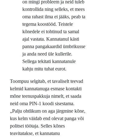
on mingi probleem ja neid tuleb
kontrollida ning selleks, et mees
oma rahast ilma ei jääks, peab ta
tegema koostööd. Teistele
kõnedele ei tohtinud ta samal
ajal vastata. Kannatanul kästi
panna pangakaardid ümbrikusse
ja anda need üle kullerile.
Sellega tekitati kannatanule
kahju mitu tuhat eurot.
Toompuu selgitab, et tavaliselt teevad
kelmid kannatanuga esmase kontakti
mõne teenuspakkuja nimelt, et saada
neid oma PIN-1 koodi sisestama.
„Palju ohtlikum on aga järgmine kõne,
kus kelm väidab end olevat panga või
politsei töötaja. Selles kõnes
teavitatakse, et kannatanu