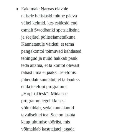
Eakamale Narvas elavale
naisele helistasid mitme päeva
vältel kelmid, kes esitlesid end
esmalt Swedbanki spetsialistina
ja seejärel politseiametnikuna.
Kannatanule väideti, et tema
pangakontol toimuvad kahtlased
tehingud ja nüüd hakkab pank
teda aitama, et ta kontol olevast
rahast ilma ei jääks. Telefonis
juhendati kannatut, et ta laadiks
enda telefoni programmi
„HopToDesk“. Mida see
programm tegelikkuses
võimaldab, seda kannatanud
tavaliselt ei tea. See on tasuta
kaugjuhtimise tööriist, mis
võimaldab kasutajatel jagada