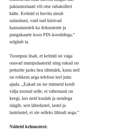
pakiautomaati või otse rahakulleri
kätte. Kelmid ei huvitu ainult
sularahast, vaid nad küsivad
kannatanutelt ka dokumente ja
pangakaarte koos PIN-koodidega,“
selgitab ta.
Toompuu lisab, et kelmid on väga
osavad manipulaatorid ning eakad on
petturite jaoks hea sihtmärk, kuna neil
on rohkem aega telefoni teel juttu
ajada. „Eakad on ise mitmeid kordi
välja toonud selle, et vähemasti on
keegi, kes neid kuulab ja nendega
räägib, sest lähedastel, lastel ja
lastelastel, ei ole selleks lihtsalt aega.“
Näiteid kelmustest: