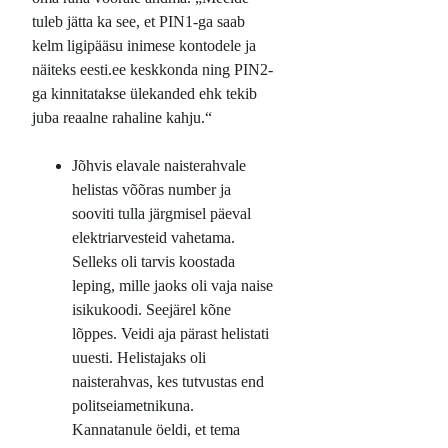
tuleb jätta ka see, et PIN1-ga saab
kelm ligipääsu inimese kontodele ja
näiteks eesti.ee keskkonda ning PIN2-
ga kinnitatakse ülekanded ehk tekib
juba reaalne rahaline kahju.“
Jõhvis elavale naisterahvale
helistas võõras number ja
sooviti tulla järgmisel päeval
elektriarvesteid vahetama.
Selleks oli tarvis koostada
leping, mille jaoks oli vaja naise
isikukoodi. Seejärel kõne
lõppes. Veidi aja pärast helistati
uuesti. Helistajaks oli
naisterahvas, kes tutvustas end
politseiametnikuna.
Kannatanule öeldi, et tema