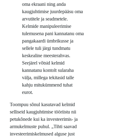
oma ekraani ning anda
kaugjuhtimise juurdepääsu oma
arvutitele ja seadmetele.
Kelmide manipuleerimise
tulemusena pani kannatanu oma
pangakaardi ümbrikusse ja
sellele tuli järgi tundmatu
keskealine meesterahvas.
Seejärel võtsid kelmid
kannatanu kontolt sularaha
välja, millega tekitasid talle
kahju mitukümmend tuhat
eurot.
Toompuu sõnul kasutavad kelmid
selliseid kaugjuhtimise tööriistu nii
petukõnede kui ka investeerimis- ja
armukelmuste puhul. „Tihti saavad
investeerimiskelmused alguse just