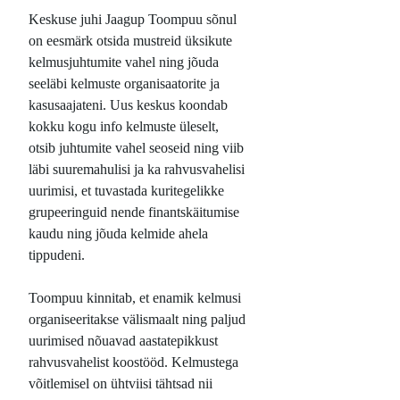
Keskuse juhi Jaagup Toompuu sõnul
on eesmärk otsida mustreid üksikute
kelmusjuhtumite vahel ning jõuda
seeläbi kelmuste organisaatorite ja
kasusaajateni. Uus keskus koondab
kokku kogu info kelmuste üleselt,
otsib juhtumite vahel seoseid ning viib
läbi suuremahulisi ja ka rahvusvahelisi
uurimisi, et tuvastada kuritegelikke
grupeeringuid nende finantskäitumise
kaudu ning jõuda kelmide ahela
tippudeni.
Toompuu kinnitab, et enamik kelmusi
organiseeritakse välismaalt ning paljud
uurimised nõuavad aastatepikkust
rahvusvahelist koostööd. Kelmustega
võitlemisel on ühtviisi tähtsad nii