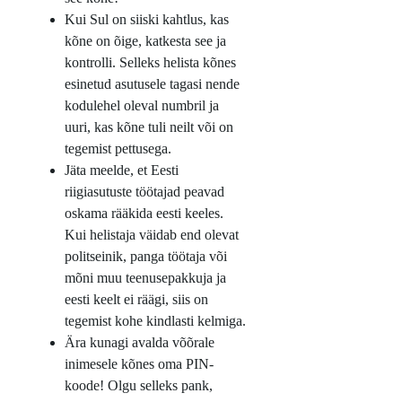
Kui Sul on siiski kahtlus, kas
kõne on õige, katkesta see ja
kontrolli. Selleks helista kõnes
esinetud asutusele tagasi nende
kodulehel oleval numbril ja
uuri, kas kõne tuli neilt või on
tegemist pettusega.
Jäta meelde, et Eesti
riigiasutuste töötajad peavad
oskama rääkida eesti keeles.
Kui helistaja väidab end olevat
politseinik, panga töötaja või
mõni muu teenusepakkuja ja
eesti keelt ei räägi, siis on
tegemist kohe kindlasti kelmiga.
Ära kunagi avalda võõrale
inimesele kõnes oma PIN-
koode! Olgu selleks pank,