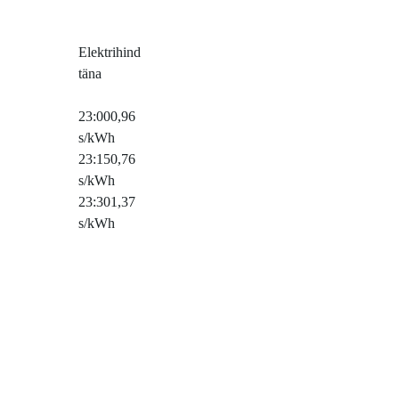
Elektrihind
täna
23:00
0,96
s/kWh
23:15
0,76
s/kWh
23:30
1,37
s/kWh