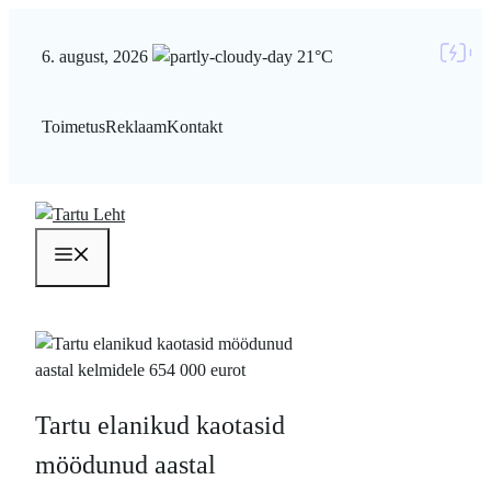
Liigu
sisu
6. august, 2026
21°C
juurde
Toimetus
Reklaam
Kontakt
Menüü
Tartu elanikud kaotasid
möödunud aastal