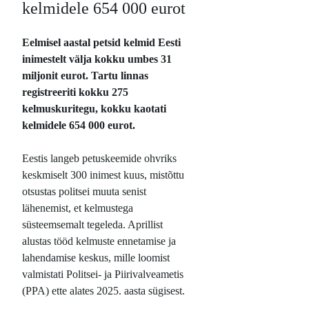
kelmidele 654 000 eurot
Eelmisel aastal petsid kelmid Eesti
inimestelt välja kokku umbes 31
miljonit eurot. Tartu linnas
registreeriti kokku 275
kelmuskuritegu,
kokku kaotati
kelmidele 654 000 eurot.
Eestis langeb petuskeemide ohvriks
keskmiselt 300 inimest kuus, mistõttu
otsustas politsei muuta senist
lähenemist, et kelmustega
süsteemsemalt tegeleda. Aprillist
alustas tööd kelmuste ennetamise ja
lahendamise keskus, mille loomist
valmistati Politsei- ja Piirivalveametis
(PPA) ette alates 2025. aasta sügisest.