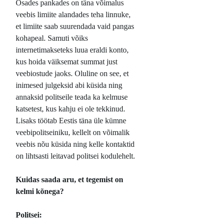
Osades pankades on täna võimalus
veebis limiite alandades teha linnuke,
et limiite saab suurendada vaid pangas
kohapeal. Samuti võiks
internetimakseteks luua eraldi konto,
kus hoida väiksemat summat just
veebiostude jaoks. Oluline on see, et
inimesed julgeksid abi küsida ning
annaksid politseile teada ka kelmuse
katsetest, kus kahju ei ole tekkinud.
Lisaks töötab Eestis täna üle kümne
veebipolitseiniku, kellelt on võimalik
veebis nõu küsida ning kelle kontaktid
on lihtsasti leitavad politsei kodulehelt.
Kuidas saada aru, et tegemist on
kelmi kõnega?
Politsei: