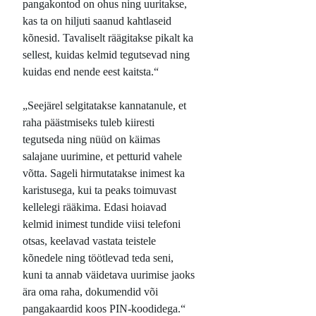
pangakontod on ohus ning uuritakse,
kas ta on hiljuti saanud kahtlaseid
kõnesid. Tavaliselt räägitakse pikalt ka
sellest, kuidas kelmid tegutsevad ning
kuidas end nende eest kaitsta.“
„Seejärel selgitatakse kannatanule, et
raha päästmiseks tuleb kiiresti
tegutseda ning nüüd on käimas
salajane uurimine, et petturid vahele
võtta. Sageli hirmutatakse inimest ka
karistusega, kui ta peaks toimuvast
kellelegi rääkima. Edasi hoiavad
kelmid inimest tundide viisi telefoni
otsas, keelavad vastata teistele
kõnedele ning töötlevad teda seni,
kuni ta annab väidetava uurimise jaoks
ära oma raha, dokumendid või
pangakaardid koos PIN-koodidega.“