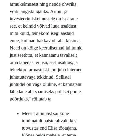
armukelmusest ning nende ohvriks
võib langeda igaüks. Armu- ja
investeerimiskelmustele on iseärane
see, et kelmid võivad luua usaldust
mitu kuud, teinekord isegi aastaid
enne, kui nad hakkavad raha küsima.
Need on kõige keerulisemad juhtumid
just seetõttu, et kannatanu tavaliselt
oma lähedasi ei usu, sest usaldus, ja
teinekord armastuski, on juba interneti
juhututtavaga tekkinud. Sellistel
juhtudel on väga oluline, et kannatanu
lähedane abi saamiseks politsei poole
pöörduks,“ rõhutab ta.
Mees Tallinnast sai kõne
tundmatult naisterahvalt, kes
tutvustas end Elisa töötajana.
Kõnes öeldi mehele, et tema