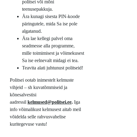
politsei või mõni
teenusepakkuja.
Ära kunagi sisesta PIN-koode
päringutele, mida Sa ise pole
algatanud.
Ära lae kellegi palvel oma
seadmesse alla programme,
mille toimimisest ja võimekusest
Sa ise eelnevalt midagi ei tea.
Teavita alati juhtunust politseid!
Politsei ootab inimestelt kelmuste
vihjeid – sh kuvatõmmiseid ja
kõnesalvestisi
aadressil
kelmused@politsei.ee
.
Iga
info võimalikust kelmusest aitab meil
võidelda selle rahvusvahelise
kuritegevuse vastu!