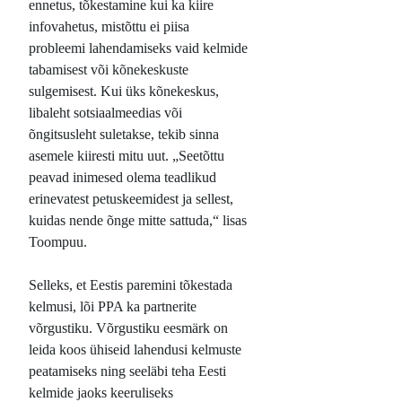
ennetus, tõkestamine kui ka kiire
infovahetus, mistõttu ei piisa
probleemi lahendamiseks vaid kelmide
tabamisest või kõnekeskuste
sulgemisest. Kui üks kõnekeskus,
libaleht sotsiaalmeedias või
õngitsusleht suletakse, tekib sinna
asemele kiiresti mitu uut. „Seetõttu
peavad inimesed olema teadlikud
erinevatest petuskeemidest ja sellest,
kuidas nende õnge mitte sattuda,“ lisas
Toompuu.
Selleks, et Eestis paremini tõkestada
kelmusi, lõi PPA ka partnerite
võrgustiku. Võrgustiku eesmärk on
leida koos ühiseid lahendusi kelmuste
peatamiseks ning seeläbi teha Eesti
kelmide jaoks keeruliseks