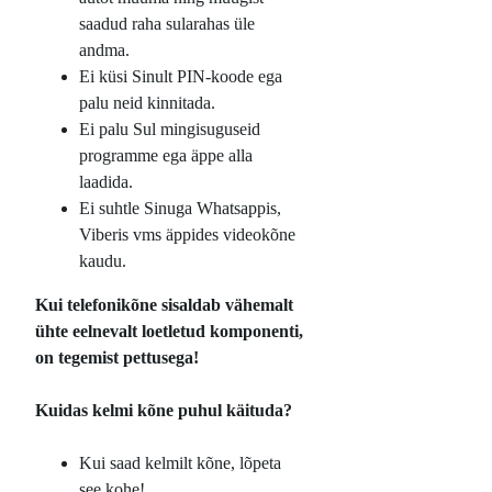
saadud raha sularahas üle
andma.
Ei küsi Sinult PIN-koode ega
palu neid kinnitada.
Ei palu Sul mingisuguseid
programme ega äppe alla
laadida.
Ei suhtle Sinuga Whatsappis,
Viberis vms äppides videokõne
kaudu.
Kui telefonikõne sisaldab vähemalt
ühte eelnevalt loetletud komponenti,
on tegemist pettusega!
Kuidas kelmi kõne puhul käituda?
Kui saad kelmilt kõne, lõpeta
see kohe!