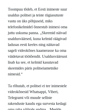
Toompuu tõdeb, et Eesti inimeste suur
usaldus politsei ja teiste riigiasutuste
vastu on üks põhjuseid, miks
telefonikelmidel õnnestub inimesi oma
juttu uskuma panna. „Skeemid näivad
usaldusväärsed, kuna kelmid räägivad
ladusas eesti keeles ning näitavad
sageli videokõnes kaamerasse ka oma
väidetavat töötõendit. Usaldusväärsust
lisab ka see, et kelmid kasutavad
skeemides päris politseiametnike
nimesid.“
Ta rõhutab, et politsei ei tee inimestele
videokõnesid Whatsappi, Viberi,
Telegrami või muude selliste
rakenduste kaudu ega survesta kedagi
oma raha võõrale andma. „Meelde