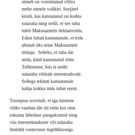
nimelt on vormistatud võõra
mehe nimele volikiri. Seejärel
küsiti, kas kannatanul on kodus
sularaha ning öeldi, et see raha
tuleb Maksuametis deklareerida.
Edasi lubati kannatanule, et teda
abistab üks teine Maksuameti
töötaja. Selleks, et raha üle
anda, kästi kannatanul sõita
Tallinnasse, kus ta andis
sularaha võõrale meesterahvale.
Sellega tekitati kannatanule
kahju kokku mitu tuhat eurot.
Toompuu soovitab, et iga inimene
võiks vaadata üle nii enda kui oma
eakama lähedase pangakontod ning
viia internetimaksete või sularaha
limiidid vastavusse tegelikkusega.