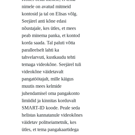
nimele on avatud mitmeid
kontosid ja tal on Elisas võlg.
Seejärel anti kõne edasi
nõustajale, kes ütles, et mees
peab minema panka, et kontod
korda saada. Tal paluti võtta
paralleelselt lahti ka
tahvelarvuti, kustkaudu tehti
temaga videokõne. Seejärel tuli
videokõne väidetavalt
pangatöötajalt, mille käigus
muutis mees kelmide
juhendamisel oma pangakonto
limiidid ja kinnitas korduvalt
SMART-ID koode. Peale seda
helistas kannatanule videokõnes
väidetav politseiametnik, kes
ütles, et tema pangakaartidega