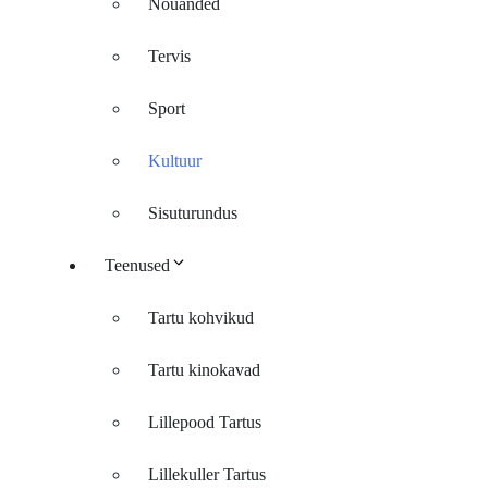
Nõuanded
Tervis
Sport
Kultuur
Sisuturundus
Teenused
Tartu kohvikud
Tartu kinokavad
Lillepood Tartus
Lillekuller Tartus