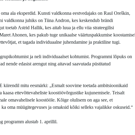
ma ala eksperdid. Kunsti valdkonna eestvedajaks on Raul Oreškin,
saini valdkonna juhiks on Tiina Andron, kes keskendub brändi
toetab Astrid Hallik, kes aitab luua ja ellu viia strateegilisi
 Maret Ahonen, kes pakub tuge unikaalse väärtuspakkumise koostamise
ttevõtjat, et tagada individuaalne juhendamine ja praktiline tugi.
t grupikohtumist ja neli individuaalset kohtumist. Programmi lõpuks on
avad nende edasist arengut ning aitavad saavutada püstitatud
kiirendil mitu eesmärki: „Esmalt soovime toetada ambitsioonikaid
a kaasa ettevõttevaheliste koostöövõrgustike kujunemisele. Teisalt
ale omavahelisele koostööle. Kõige olulisem on aga see, et
ka oma müügitegevuses ja omaksid kõiki selleks vajalikke oskuseid.“
 programm alustab 1. aprillil.