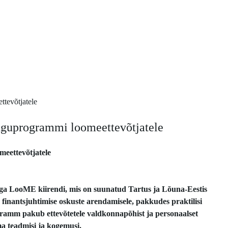
nguprogrammi loomeettevõtjatele
eettevõtjatele
 LooME kiirendi, mis on suunatud Tartus ja Lõuna-Eestis
 finantsjuhtimise oskuste arendamisele, pakkudes praktilisi
ogramm pakub ettevõtetele valdkonnapõhist ja personaalset
a teadmisi ja kogemusi.