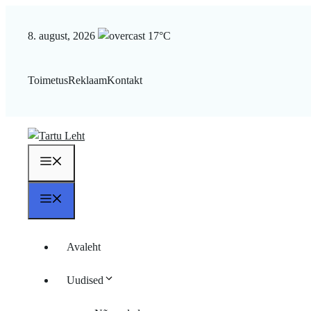
Liigu
sisu
8. august, 2026
17°C
juurde
Toimetus
Reklaam
Kontakt
Menüü
Menüü
Avaleht
Uudised