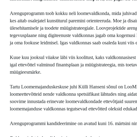
Arenguprogramm toob kokku neli loomevaldkonda, mida juhivad o
kes aitab osalejatel kunstiturul paremini orienteeruda. Moe ja di
ülesehitamisele ja toodete müügistrateegiale. Loovprojektide arengut 
tegevusplaane ning digiteenuste valdkonnas jagab oma kogemusi
ja oma fookuse leidmisel. Igas valdkonnas saab osaleda kuni viis e
Kuue kuu jooksul viiakse läbi viis koolitust, kaks valdkonnasises
igal ettevõttel valminud finantsplaan ja müügistrateegia, mis toet
müügieesmärke.
Tartu Loomemajanduskeskuse juhi Külli Hanseni sõnul on LooME 
loomeettevõtteid nende valdkonna spetsiifikast lähtudes ning aidat
soovime innustada erinevate loomevaldkondade ettevõtjaid suurem
loomemajanduse valdkonnas tegutsevad ettevõtted oleksid edukad 
Arenguprogrammi kandideerimine on avatud kuni 16. märtsini ning