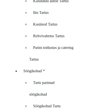
Kasutatud autod Tartus
Ilm Tartus
Kasiinod Tartus
Rehvivahetus Tartus
Parim toitlustus ja catering
Tartus
Söögikohad
Tartu parimad
söögikohad
Söögikohad Tartu