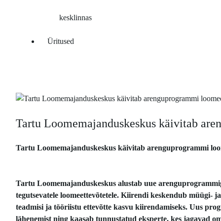
kesklinnas
Üritused
Tartu Loomemajanduskeskus käivitab are
Tartu Loomemajanduskeskus käivitab arenguprogrammi loom
Tartu Loomemajanduskeskus alustab uue arenguprogrammiga
tegutsevatele loomeettevõtetele. Kiirendi keskendub müügi- ja
teadmisi ja tööriistu ettevõtte kasvu kiirendamiseks. Uus pr
lähenemist ning kaasab tunnustatud eksperte, kes jagavad om