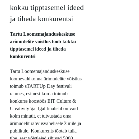
kokku tipptasemel ideed
ja tiheda konkurentsi
Tartu Loomemajanduskeskuse
ärimudelite võistlus toob kokku
tipptasemel ideed ja tiheda
konkurentsi
Tartu Loomemajanduskeskuse
loomevaldkonna ärimudelite võistlus
toimub sTARTUp Day festivali
raames, esimest korda toimub
konkurss koostöös EIT Culture &
Creativity’ga. Igal finalistil on vaid
kolm minutit, et tutvustada oma
ärimudelit rahvusvahelisele žüriile ja
publikule. Konkurents tõotab tulla
tihe, sest võistlejad sihivad 5000-