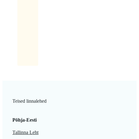
mantleid.
Ma
võtsin
kohe
kolm
tükki!
Teised linnalehed
Põhja-Eesti
Tallinna Leht