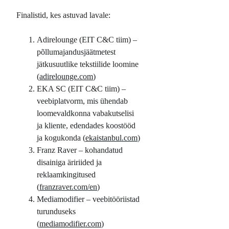
Finalistid, kes astuvad lavale:
Adirelounge (EIT C&C tiim) –
põllumajandusjäätmetest
jätkusuutlike tekstiilide loomine
(
adirelounge.com
)
EKA SC (EIT C&C tiim) –
veebiplatvorm, mis ühendab
loomevaldkonna vabakutselisi
ja kliente, edendades koostööd
ja kogukonda (
ekaistanbul.com
)
Franz Raver – kohandatud
disainiga äririided ja
reklaamkingitused
(
franzraver.com/en
)
Mediamodifier – veebitööriistad
turunduseks
(
mediamodifier.com
)