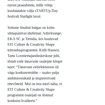
eurost peaauhinda, mille võitja
kuulutatakse välja sTARTUp Day
festivali Starlight laval.
Seitsme finalisti hulgas on kolm
silmapaistvat idufirmat: Adirelounge,
EKA SC ja Trendia, kes kuuluvad
EIT Culture & Creativity Shape
kiirendusprogrammi. Külli Hansen,
Tartu Loomemajanduskeskuse juht,
tõstab esile tänavuste osalejate kõrget
taset: “Tänavune eelselektsioon oli
väga konkurentsitihe – osales palju
ambitsioonikaid ja inspireerivaid
ettevõtteid. Mul on hea meel näha, et
EIT Culture & Creativity Shape
programmi osalejad on tõstnud
konkursi kvaliteeti.”