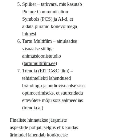
Spiiker – tarkvara, mis kasutab
Picture Communication
Symbols (PCS) ja AI-d, et
aidata piiratud kõnevõimega
inimesi
Tartu Multifilm – ainulaadse
visuaalse stiiliga
animatsioonistuudio
(
tartumultifilm.ee
)
Trendia (EIT C&C tiim) –
tehisintellekti lahendused
brändingu ja audiovisuaalse sisu
optimeerimiseks, et suurendada
ettevõtete mõju sotsiaalmeedias
(
trendia.ai
)
Finaliste hinnatakse järgmiste
aspektide põhjal: selgus ehk kuidas
ärimudel lahendab konkreetse