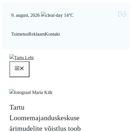
Liigu
sisu
9. august, 2026
14°C
juurde
Toimetus
Reklaam
Kontakt
Menüü
Tartu
Loomemajanduskeskuse
ärimudelite võistlus toob