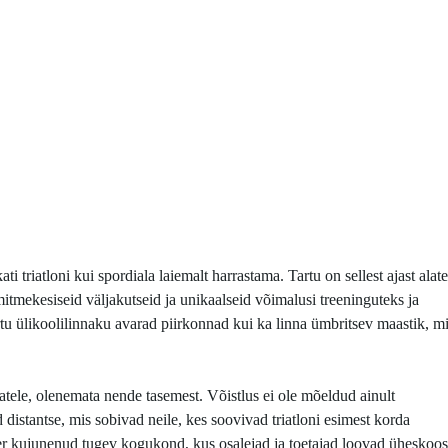
ati triatloni kui spordiala laiemalt harrastama. Tartu on sellest ajast alat
itmekesiseid väljakutseid ja unikaalseid võimalusi treeninguteks ja
artu ülikoolilinnaku avarad piirkonnad kui ka linna ümbritsev maastik, m
lejatele, olenemata nende tasemest. Võistlus ei ole mõeldud ainult
d distantse, mis sobivad neile, kes soovivad triatloni esimest korda
ber kujunenud tugev kogukond, kus osalejad ja toetajad loovad üheskoos