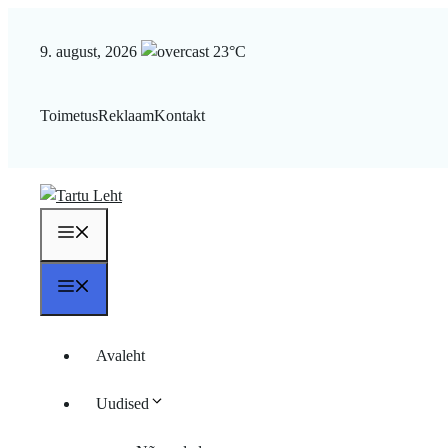
Liigu
sisu
9. august, 2026
23°C
juurde
Toimetus
Reklaam
Kontakt
Menüü
Menüü
Avaleht
Uudised