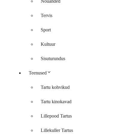
Nõuanded
Tervis
Sport
Kultuur
Sisuturundus
Teenused
Tartu kohvikud
Tartu kinokavad
Lillepood Tartus
Lillekuller Tartus