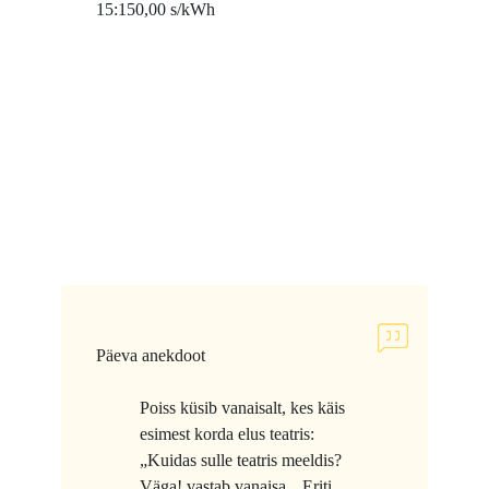
15:15
0,00 s/kWh
Päeva anekdoot
Poiss küsib vanaisalt, kes käis
esimest korda elus teatris:
„Kuidas sulle teatris meeldis?
Väga! vastab vanaisa. „Eriti