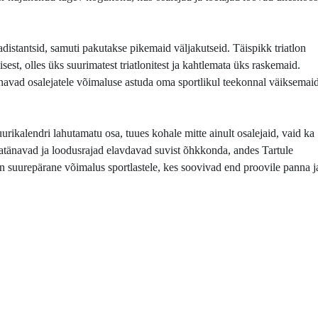
adistantsid, samuti pakutakse pikemaid väljakutseid. Täispikk triatlon
st, olles üks suurimatest triatlonitest ja kahtlemata üks raskemaid.
annavad osalejatele võimaluse astuda oma sportlikul teekonnal väiksemai
uurikalendri lahutamatu osa, tuues kohale mitte ainult osalejaid, vaid ka
nnatänavad ja loodusrajad elavdavad suvist õhkkonda, andes Tartule
on suurepärane võimalus sportlastele, kes soovivad end proovile panna j