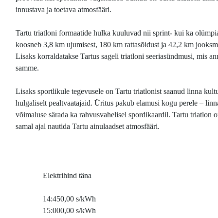
innustava ja toetava atmosfääri.
Tartu triatloni formaatide hulka kuuluvad nii sprint- kui ka olümpi
koosneb 3,8 km ujumisest, 180 km rattasõidust ja 42,2 km jooksmise
Lisaks korraldatakse Tartus sageli triatloni seeriasündmusi, mis 
samme.
Lisaks sportlikule tegevusele on Tartu triatlonist saanud linna kult
hulgaliselt pealtvaatajaid. Üritus pakub elamusi kogu perele – li
võimaluse särada ka rahvusvahelisel spordikaardil. Tartu triatlon 
samal ajal nautida Tartu ainulaadset atmosfääri.
Elektrihind täna
14:45
0,00 s/kWh
15:00
0,00 s/kWh