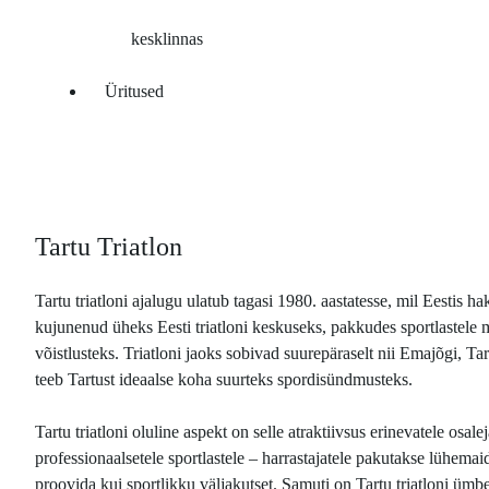
kesklinnas
Üritused
Tartu Triatlon
Tartu triatloni ajalugu ulatub tagasi 1980. aastatesse, mil Eestis hak
kujunenud üheks Eesti triatloni keskuseks, pakkudes sportlastele m
võistlusteks. Triatloni jaoks sobivad suurepäraselt nii Emajõgi, T
teeb Tartust ideaalse koha suurteks spordisündmusteks.
Tartu triatloni oluline aspekt on selle atraktiivsus erinevatele osa
professionaalsetele sportlastele – harrastajatele pakutakse lühemai
proovida kui sportlikku väljakutset. Samuti on Tartu triatloni üm