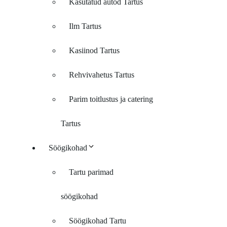
Kasutatud autod Tartus
Ilm Tartus
Kasiinod Tartus
Rehvivahetus Tartus
Parim toitlustus ja catering
Tartus
Söögikohad
Tartu parimad
söögikohad
Söögikohad Tartu