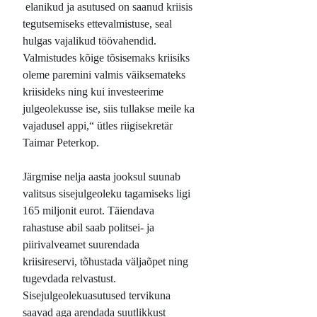
elanikud ja asutused on saanud kriisis
tegutsemiseks ettevalmistuse, seal
hulgas vajalikud töövahendid.
Valmistudes kõige tõsisemaks kriisiks
oleme paremini valmis väiksemateks
kriisideks ning kui investeerime
julgeolekusse ise, siis tullakse meile ka
vajadusel appi,“ ütles riigisekretär
Taimar Peterkop.
Järgmise nelja aasta jooksul suunab
valitsus sisejulgeoleku tagamiseks ligi
165 miljonit eurot. Täiendava
rahastuse abil saab politsei- ja
piirivalveamet suurendada
kriisireservi, tõhustada väljaõpet ning
tugevdada relvastust.
Sisejulgeolekuasutused tervikuna
saavad aga arendada suutlikkust