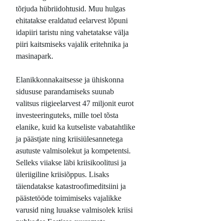
tõrjuda hübriidohtusid. Muu hulgas
ehitatakse eraldatud eelarvest lõpuni
idapiiri taristu ning vahetatakse välja
piiri kaitsmiseks vajalik eritehnika ja
masinapark.
Elanikkonnakaitsesse ja ühiskonna
sidususe parandamiseks suunab
valitsus riigieelarvest 47 miljonit eurot
investeeringuteks, mille toel tõsta
elanike, kuid ka kutseliste vabatahtlike
ja päästjate ning kriisiülesannetega
asutuste valmisolekut ja kompetentsi.
Selleks viiakse läbi kriisikoolitusi ja
üleriigiline kriisiõppus. Lisaks
täiendatakse katastroofimeditsiini ja
päästetööde toimimiseks vajalikke
varusid ning luuakse valmisolek kriisi