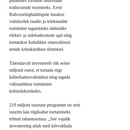
puhkedes Eestisse suuremate
toiduvarude toomiseks. Eesti
Rahvusringhäälingule luuakse
valmisolek raadio ja telekanalite
toimimise tagamiseks ulatuslike
elektri- ja sidekatkestuste ajal ning
toetatakse kohalikke omavalitsusi
nende kriisikindluse tõstmisel.
Täiendavalt investeerib riik seitse
miljonit eurot, et toetada riigi
küberkaitsevalmidust ning tagada
välissuhtluse toimimine
kriisiolukordades.
219 miljoni suurune programm on seni
suurim laia riigikaitse toetamiseks
tehtud rahastusotsus. „See vajalik
investeering aitab meil kõrvaldada