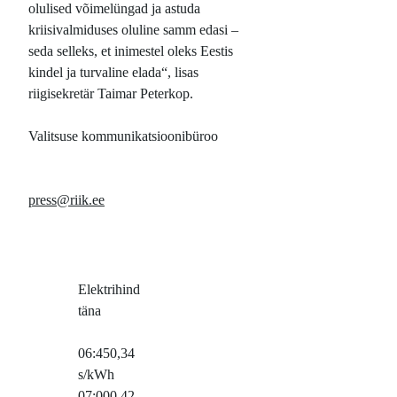
olulised võimelüngad ja astuda
kriisivalmiduses oluline samm edasi –
seda selleks, et inimestel oleks Eestis
kindel ja turvaline elada“, lisas
riigisekretär Taimar Peterkop.
Valitsuse kommunikatsioonibüroo
press@riik.ee
Elektrihind
täna
06:45
0,34
s/kWh
07:00
0,42