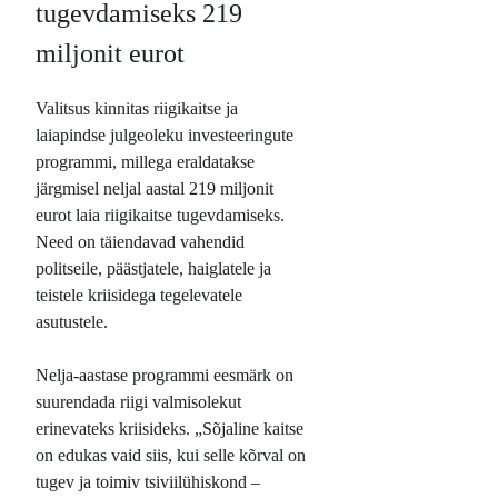
tugevdamiseks 219
miljonit eurot
Valitsus kinnitas riigikaitse ja
laiapindse julgeoleku investeeringute
programmi, millega eraldatakse
järgmisel neljal aastal 219 miljonit
eurot laia riigikaitse tugevdamiseks.
Need on täiendavad vahendid
politseile, päästjatele, haiglatele ja
teistele kriisidega tegelevatele
asutustele.
Nelja-aastase programmi eesmärk on
suurendada riigi valmisolekut
erinevateks kriisideks. „Sõjaline kaitse
on edukas vaid siis, kui selle kõrval on
tugev ja toimiv tsiviilühiskond –