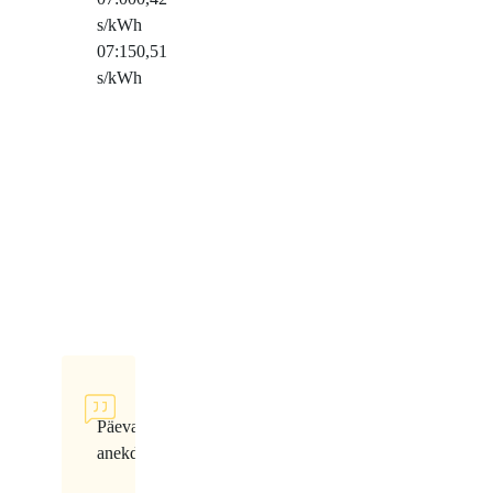
s/kWh
07:15
0,51
s/kWh
Päeva
anekdoot