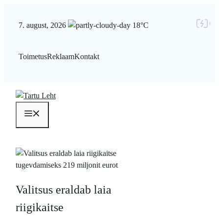
Liigu
sisu
7. august, 2026
18°C
juurde
Toimetus
Reklaam
Kontakt
Menüü
Valitsus eraldab laia
riigikaitse