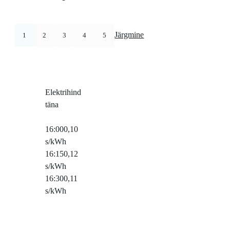
Järgmine
1
2
3
4
5
Elektrihind
täna
16:00
0,10
s/kWh
16:15
0,12
s/kWh
16:30
0,11
s/kWh