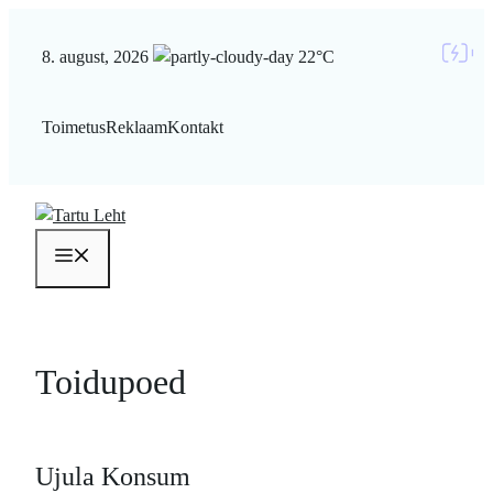
Liigu
sisu
8. august, 2026
22°C
juurde
Toimetus
Reklaam
Kontakt
Menüü
Toidupoed
Ujula Konsum