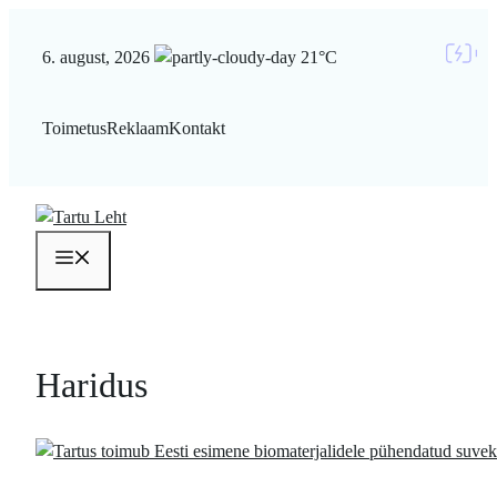
Liigu
sisu
6. august, 2026
21°C
juurde
Toimetus
Reklaam
Kontakt
Menüü
Haridus