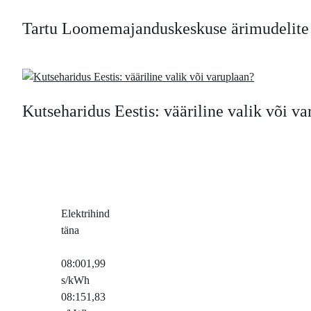
Tartu Loomemajanduskeskuse ärimudelite v
Kutseharidus Eestis: vääriline valik või v
Elektrihind
täna
08:00
1,99
s/kWh
08:15
1,83